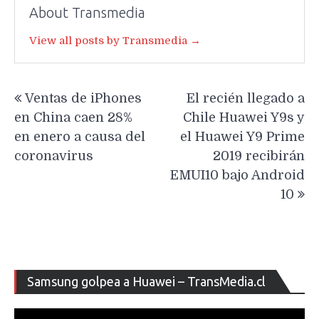
About Transmedia
View all posts by Transmedia →
Navegación
Ventas de iPhones
El recién llegado a
de
en China caen 28%
Chile Huawei Y9s y
entradas
en enero a causa del
el Huawei Y9 Prime
coronavirus
2019 recibirán
EMUI10 bajo Android
10
Re
Samsung golpea a Huawei – TransMedia.cl
de
ví