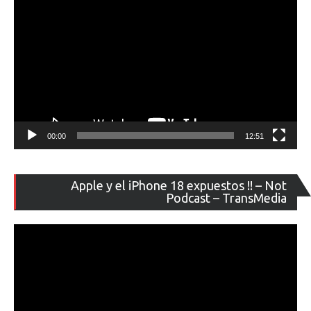
00:00
12:51
Re
Apple y el iPhone 18 expuestos !! – Not
de
Podcast – TransMedia
ví