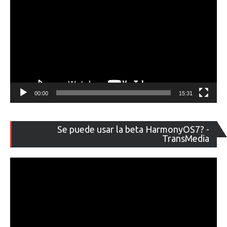
00:00
15:31
Re
Se puede usar la beta HarmonyOS7? -
de
TransMedia
ví