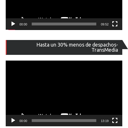
00:00
09:52
Re
Hasta un 30% menos de despachos-
de
TransMedia
ví
00:00
13:19