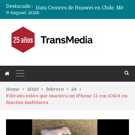
Destacado :
Data Centers de Huawei en Chile, México, Brasil,Perú y Argentina podrían verse afectados por arremetida de EE.UU
9 August, 2026
Fabricantes suben precios de teléfonos y ganan más dinero en un mercado donde Xiaomi alerta por no mejorar ventas
Home
2020
febrero
24
Filtrado video que muestra un iPhone 11 con iOS14 en
función multitarea