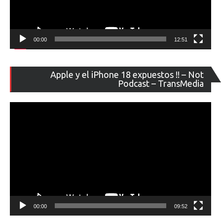
00:00
12:51
Re
Apple y el iPhone 18 expuestos !! – Not
de
Podcast – TransMedia
ví
00:00
09:52