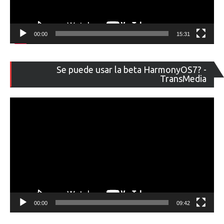
00:00
15:31
Re
Se puede usar la beta HarmonyOS7? -
de
TransMedia
ví
00:00
09:42