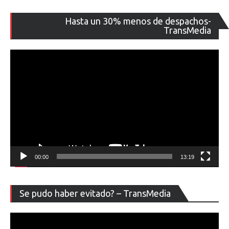
Re
Hasta un 30% menos de despachos-
de
TransMedia
ví
00:00
13:19
Re
Se pudo haber evitado? – TransMedia
de
ví