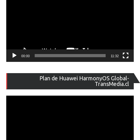
00:00
11:32
Re
Plan de Huawei HarmonyOS Global-
de
TransMedia.cl
ví