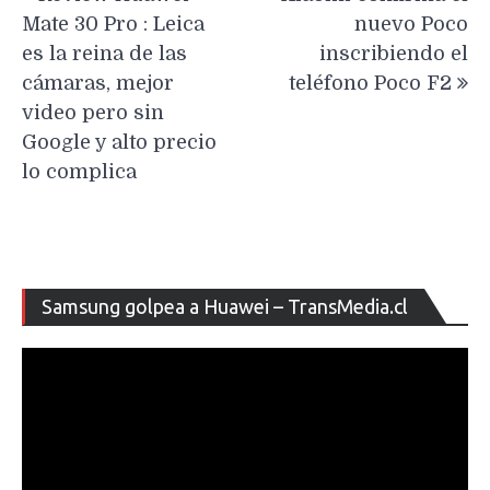
de
Mate 30 Pro : Leica
nuevo Poco
entradas
es la reina de las
inscribiendo el
cámaras, mejor
teléfono Poco F2
video pero sin
Google y alto precio
lo complica
Re
Samsung golpea a Huawei – TransMedia.cl
de
ví