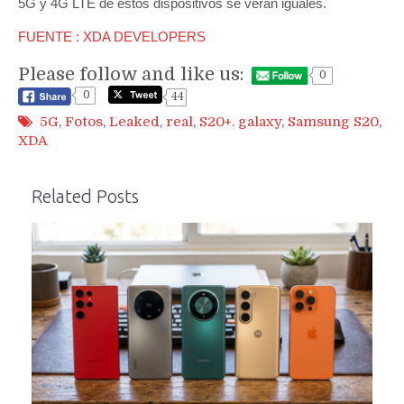
5G y 4G LTE de estos dispositivos se verán iguales.
FUENTE : XDA DEVELOPERS
Please follow and like us:
0
0
44
5G
,
Fotos
,
Leaked
,
real
,
S20+. galaxy
,
Samsung S20
,
XDA
Related Posts