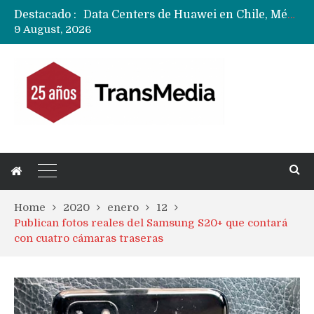
Destacado :
Data Centers de Huawei en Chile, México, Brasil,Perú y Argentina podrían verse afectados por arremetida de EE.UU
9 August, 2026
Fabricantes suben precios de teléfonos y ganan más dinero en un mercado donde Xiaomi alerta por no mejorar ventas
Home
2020
enero
12
Publican fotos reales del Samsung S20+ que contará
con cuatro cámaras traseras