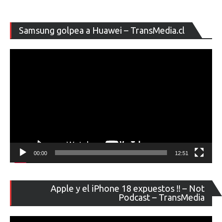
Re
Samsung golpea a Huawei – TransMedia.cl
de
ví
00:00
12:51
Re
Apple y el iPhone 18 expuestos !! – Not
de
Podcast – TransMedia
ví