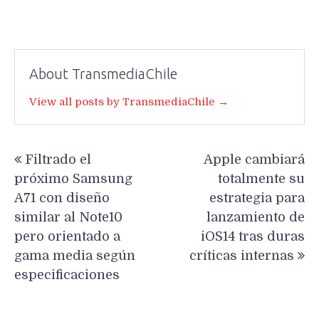
About TransmediaChile
View all posts by TransmediaChile →
Navegación
Filtrado el
Apple cambiará
de
próximo Samsung
totalmente su
entradas
A71 con diseño
estrategia para
similar al Note10
lanzamiento de
pero orientado a
iOS14 tras duras
gama media según
críticas internas
especificaciones