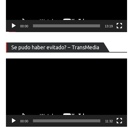
00:00
13:19
Re
Se pudo haber evitado? – TransMedia
de
ví
00:00
11:32