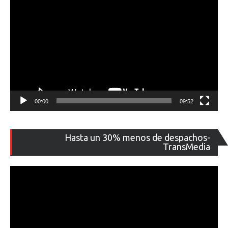
00:00
09:52
Re
Hasta un 30% menos de despachos-
de
TransMedia
ví