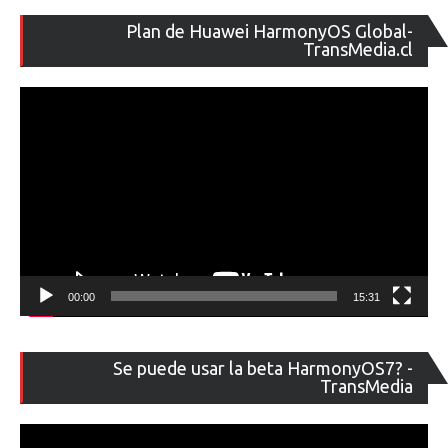
Re
Plan de Huawei HarmonyOS Global-
de
TransMedia.cl
ví
00:00
15:31
Re
Se puede usar la beta HarmonyOS7? -
de
TransMedia
ví