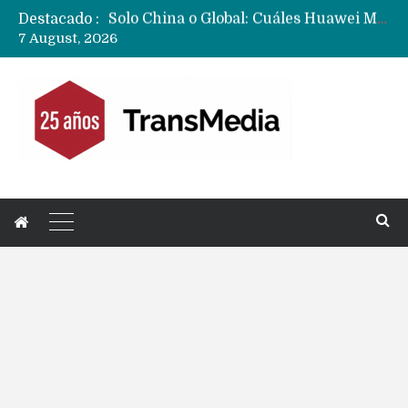
Destacado :
Data Centers de Huawei en Chile, México, Brasil,Perú y Argentina podrían verse afectados por arremetida de EE.UU
7 August, 2026
Fabricantes suben precios de teléfonos y ganan más dinero en un mercado donde Xiaomi alerta por no mejorar ventas