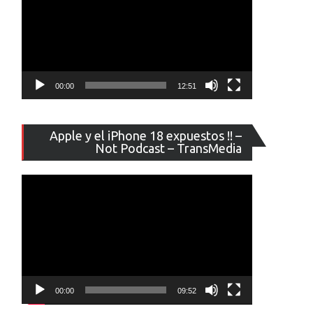
00:00
12:51
Reproducto
Apple y el iPhone 18 expuestos !! –
de
Not Podcast – TransMedia
vídeo
00:00
09:52