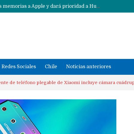
CXMT le dice NO a la venta de sus memorias a Apple y dará prioridad a Huawei y Xiaomi
Sailfish OS la «joya» de sistema operativo que Europa planea financiar para competir contra Android, iOS y HarmonyOS
se llevaron datos confidenciales a OpenAI
Solo China o Global: Cuáles Huawei MateBook, MatePad y Nova llegarán a Europa y LATAM?
Data Centers de Huawei en Chile, México, Brasil,Perú y Argentina podrían verse afectados por arremetida de EE.UU
Fabricantes suben precios de teléfonos y ganan más dinero en un mercado donde Xiaomi alerta por no mejorar ventas
Redes Sociales
Chile
Noticias anteriores
nte de teléfono plegable de Xiaomi incluye cámara cuádrupl