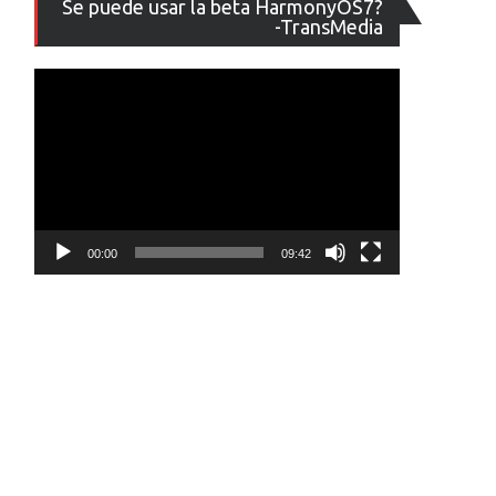
Se puede usar la beta HarmonyOS7?
de
-TransMedia
vídeo
00:00
09:42