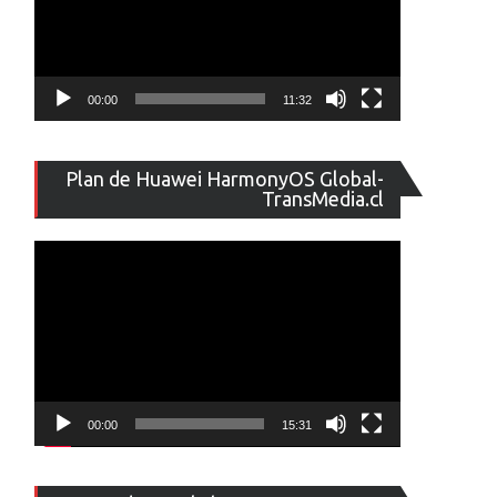
00:00
11:32
Reproducto
Plan de Huawei HarmonyOS Global-
de
TransMedia.cl
vídeo
00:00
15:31
Reproducto