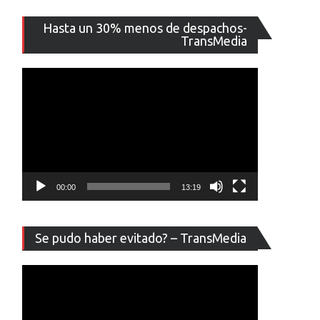
Reproducto
Hasta un 30% menos de despachos-
de
TransMedia
vídeo
00:00
13:19
Reproducto
Se pudo haber evitado? – TransMedia
de
vídeo