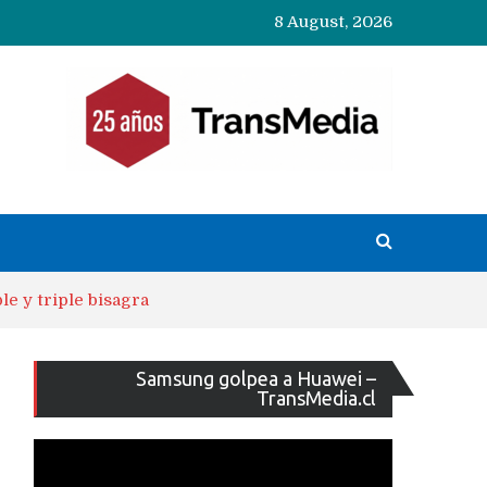
8 August, 2026
e y triple bisagra
Reproducto
Samsung golpea a Huawei –
de
TransMedia.cl
vídeo