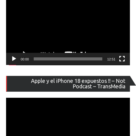
00:00
12:51
Re
Apple y el iPhone 18 expuestos !! – Not
de
Podcast – TransMedia
ví