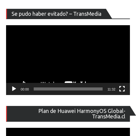
Re
Se pudo haber evitado? – TransMedia
de
ví
00:00
11:32
Re
Plan de Huawei HarmonyOS Global-
de
TransMedia.cl
ví