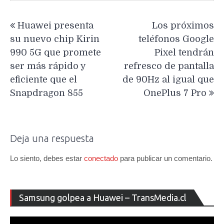
Navegación
Huawei presenta
Los próximos
de
su nuevo chip Kirin
teléfonos Google
entradas
990 5G que promete
Pixel tendrán
ser más rápido y
refresco de pantalla
eficiente que el
de 90Hz al igual que
Snapdragon 855
OnePlus 7 Pro
Deja una respuesta
Lo siento, debes estar
conectado
para publicar un comentario.
Re
Samsung golpea a Huawei – TransMedia.cl
de
ví