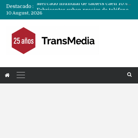
Destacado :
Fabricantes suben precios de teléfonos y ganan más dinero en un mercado donde Xiaomi alerta por no mejorar ventas
10 August, 2026
Apple podría subir los precios de sus iPhone 17 a nivel mundial este lunes