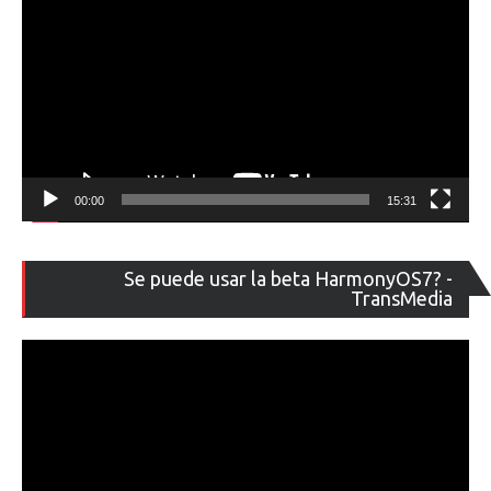
00:00
15:31
Re
Se puede usar la beta HarmonyOS7? -
de
TransMedia
ví