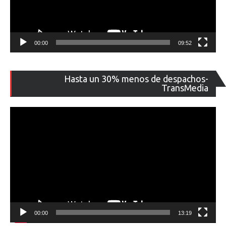
00:00
09:52
Re
Hasta un 30% menos de despachos-
de
TransMedia
ví
00:00
13:19