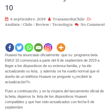
10
6 septiembre, 2019
TransmediaChile
Análisis
/
Chile
/
Review
/
Tecnología
No Comment
on
Listado
completo
y
actualizado
Huawei ha anunciado oficialmente que su programa beta
de
todos
EMUI 10 comenzará a partir del 8 de septiembre de 2019 a
los
llegar a los dispositivos de su extensa familia, y ha ido
teléfonos
actualizando su lista, y además se ha vuelto normal que el
Huawei
dueño de un teléfono Huawei se pregunte «¿recibiré la
que
actualización?».
recibirán
Pues a continuación, y en la víspera del lanzamiento oficial de
EMUI10
y
la beta, dejamos la lista de los dispositivos Huawei
Android
compatibles y que han sido actualizados con fecha 6 de
10
septiembre