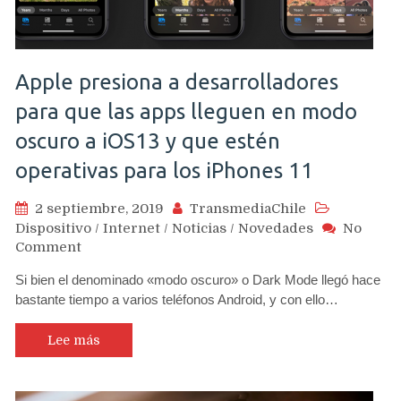
traseras
Apple presiona a desarrolladores
para que las apps lleguen en modo
oscuro a iOS13 y que estén
operativas para los iPhones 11
2 septiembre, 2019
TransmediaChile
Dispositivo
/
Internet
/
Noticias
/
Novedades
No
on
Comment
Apple
Si bien el denominado «modo oscuro» o Dark Mode llegó hace
presiona
bastante tiempo a varios teléfonos Android, y con ello…
a
desarrolladores
para
Lee más
que
las
apps