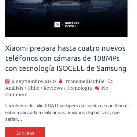
de
la
Google
Play
Xiaomi prepara hasta cuatro nuevos
teléfonos con cámaras de 108MPs
con tecnología ISOCELL de Samsung
2 septiembre, 2019
TransmediaChile
Análisis
/
Chile
/
Reviews
/
Tecnología
No
on
Comment
Xiaomi
Un informe del sitio XDA Developers da cuenta de que Xiaomi
prepara
estaría abocada a unificar sus próximos dispositivos, que
hasta
serían…
cuatro
nuevos
teléfonos
Lee más