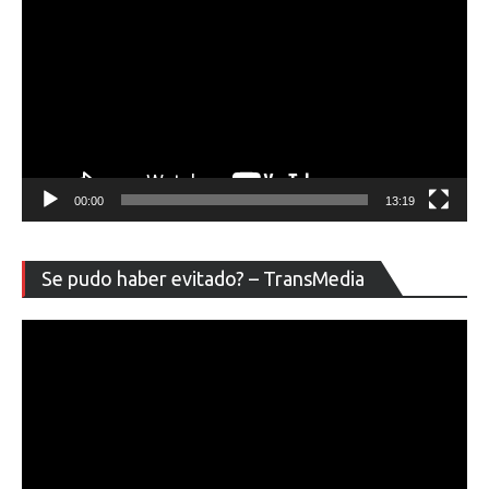
00:00
13:19
Re
Se pudo haber evitado? – TransMedia
de
ví