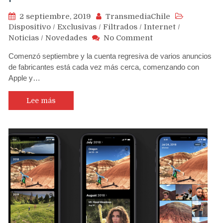
2 septiembre, 2019
TransmediaChile
Dispositivo
/
Exclusivas
/
Filtrados
/
Internet
/
on
Noticias
/
Novedades
No Comment
Nuevas
Comenzó septiembre y la cuenta regresiva de varios anuncios
carcasas
de fabricantes está cada vez más cerca, comenzando con
filtradas
Apple y…
del
iPhone
11
Lee más
Pro
de
6,5″
deja
ver
gran
espacio
para
las
tres
cámaras