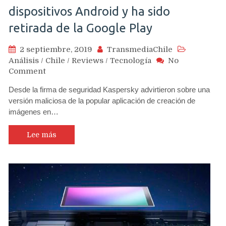
dispositivos Android y ha sido
retirada de la Google Play
2 septiembre, 2019
TransmediaChile
Análisis
/
Chile
/
Reviews
/
Tecnología
No
on
Comment
Kaspersky
Desde la firma de seguridad Kaspersky advirtieron sobre una
advierte
versión maliciosa de la popular aplicación de creación de
que
imágenes en…
app
CamScanner
incluía
Lee más
malware
en
dispositivos
Android
y
ha
sido
retirada