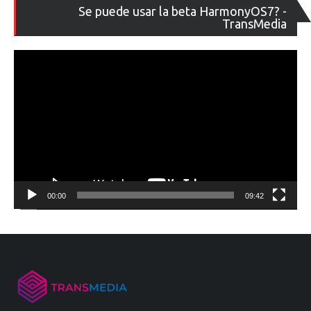
Re
Se puede usar la beta HarmonyOS7? -
de
TransMedia
ví
00:00
09:42