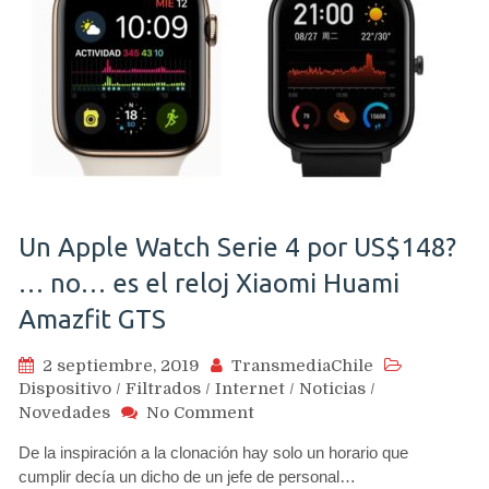
Un Apple Watch Serie 4 por US$148?
… no… es el reloj Xiaomi Huami
Amazfit GTS
2 septiembre, 2019
TransmediaChile
Dispositivo
/
Filtrados
/
Internet
/
Noticias
/
on
Novedades
No Comment
Un
De la inspiración a la clonación hay solo un horario que
Apple
cumplir decía un dicho de un jefe de personal…
Watch