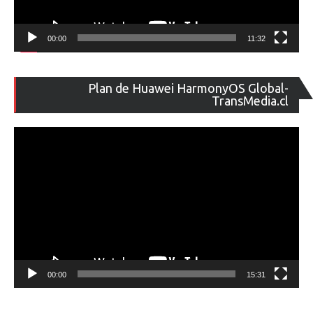
00:00
11:32
Re
Plan de Huawei HarmonyOS Global-
de
TransMedia.cl
ví
00:00
15:31