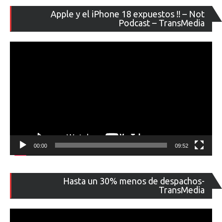
Re
Apple y el iPhone 18 expuestos !! – Not
de
Podcast – TransMedia
ví
00:00
09:52
Re
Hasta un 30% menos de despachos-
de
TransMedia
ví