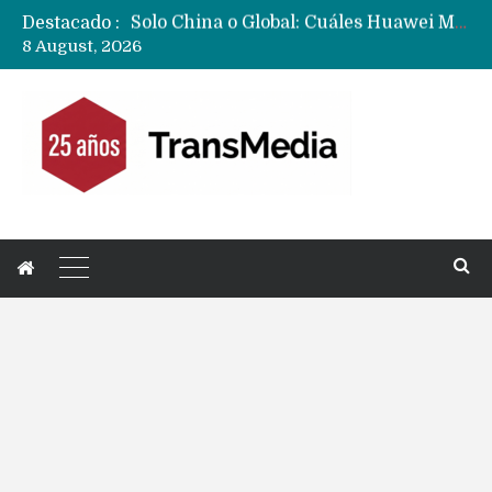
Destacado :
Data Centers de Huawei en Chile, México, Brasil,Perú y Argentina podrían verse afectados por arremetida de EE.UU
8 August, 2026
Fabricantes suben precios de teléfonos y ganan más dinero en un mercado donde Xiaomi alerta por no mejorar ventas