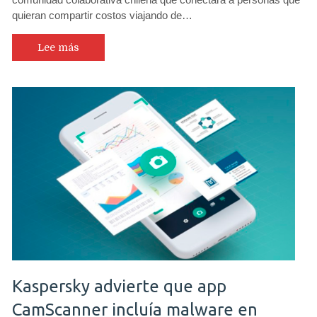
sistema
quieran compartir costos viajando de…
para
compartir
viajes
Lee más
Karpool
Kaspersky advierte que app
CamScanner incluía malware en