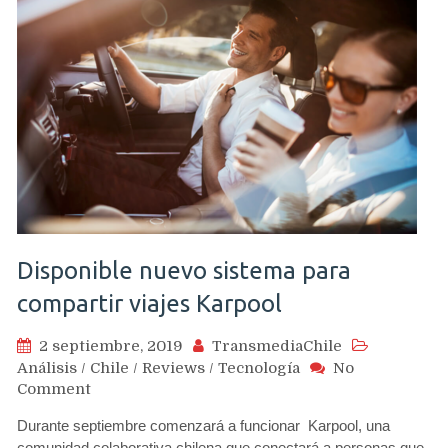
lleguen
en
modo
oscuro
a
iOS13
y
que
estén
operativas
para
los
Disponible nuevo sistema para
iPhones
11
compartir viajes Karpool
2 septiembre, 2019
TransmediaChile
Análisis
/
Chile
/
Reviews
/
Tecnología
No
on
Comment
Disponible
Durante septiembre comenzará a funcionar Karpool, una
nuevo
comunidad colaborativa chilena que conectará a personas que