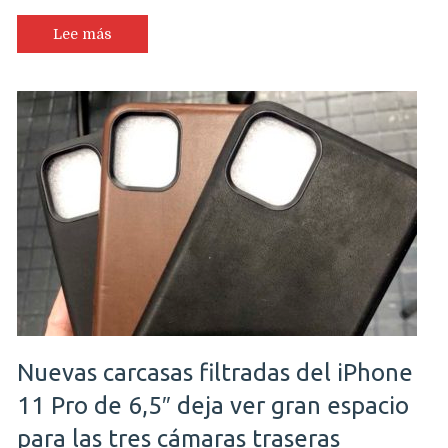
Serie
4
Lee más
por
US$148?
…
no…
es
el
reloj
Xiaomi
Huami
Amazfit
GTS
Nuevas carcasas filtradas del iPhone
11 Pro de 6,5″ deja ver gran espacio
para las tres cámaras traseras