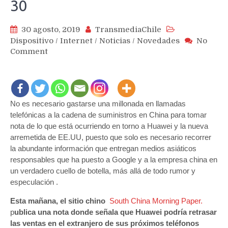
30
30 agosto, 2019
TransmediaChile
Dispositivo
/
Internet
/
Noticias
/
Novedades
No
on
Comment
Huawei
mantiene
sus
planes
No es necesario gastarse una millonada en llamadas
pese
telefónicas a la cadena de suministros en China para tomar
a
escalada
nota de lo que está ocurriendo en torno a Huawei y la nueva
de
arremetida de EE.UU, puesto que solo es necesario recorrer
rumores
la abundante información que entregan medios asiáticos
sobre
responsables que ha puesto a Google y a la empresa china en
eventual
un verdadero cuello de botella, más allá de todo rumor y
retraso
especulación .
del
lanzamiento
Esta mañana, el sitio chino
South China Morning Paper.
del
p
ublica una nota donde señala que Huawei podría retrasar
Huawei
las ventas en el extranjero de sus próximos teléfonos