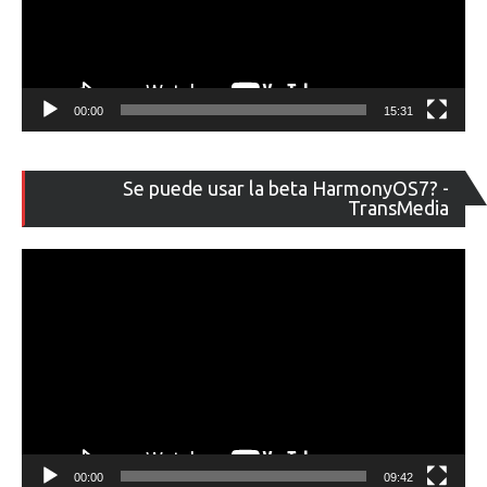
00:00
15:31
Re
Se puede usar la beta HarmonyOS7? -
de
TransMedia
ví
00:00
09:42