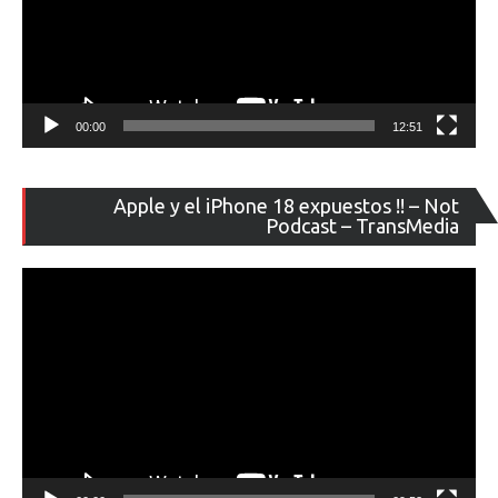
00:00
12:51
Re
Apple y el iPhone 18 expuestos !! – Not
de
Podcast – TransMedia
ví