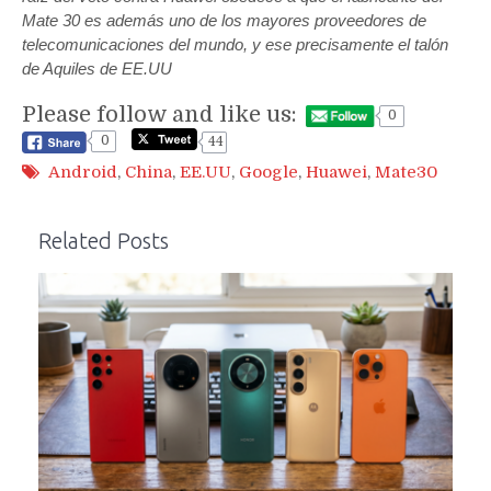
Mate 30 es además uno de los mayores proveedores de
telecomunicaciones del mundo, y ese precisamente el talón
de Aquiles de EE.UU
Please follow and like us:
0
0
44
Android
,
China
,
EE.UU
,
Google
,
Huawei
,
Mate30
Related Posts