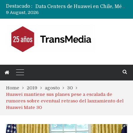
Destacado :
Data Centers de Huawei en Chile, México, Brasil,Perú y Argentina podrían verse afectados por arremetida de EE.UU
9 August, 2026
Fabricantes suben precios de teléfonos y ganan más dinero en un mercado donde Xiaomi alerta por no mejorar ventas
Home
2019
agosto
30
Huawei mantiene sus planes pese a escalada de
rumores sobre eventual retraso del lanzamiento del
Huawei Mate 30