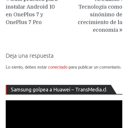
de
instalar Android 10
Tecnología como
entradas
en OnePlus 7 y
sinónimo de
OnePlus 7 Pro
crecimiento de la
economía
Deja una respuesta
Lo siento, debes estar
conectado
para publicar un comentario.
Re
Samsung golpea a Huawei – TransMedia.cl
de
ví