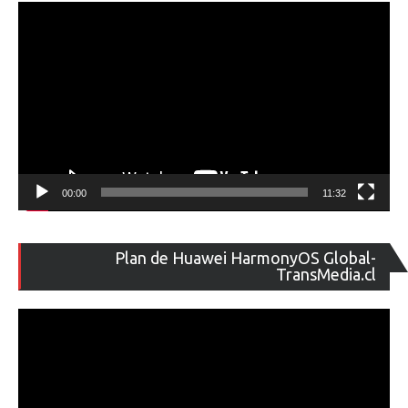
00:00
11:32
Re
Plan de Huawei HarmonyOS Global-
de
TransMedia.cl
ví