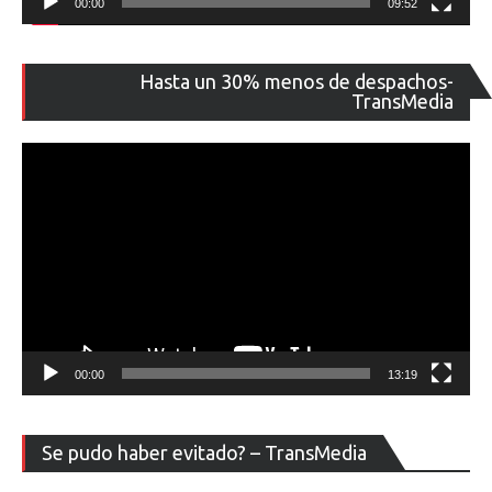
00:00
09:52
Re
Hasta un 30% menos de despachos-
de
TransMedia
ví
00:00
13:19
Re
Se pudo haber evitado? – TransMedia
de
ví