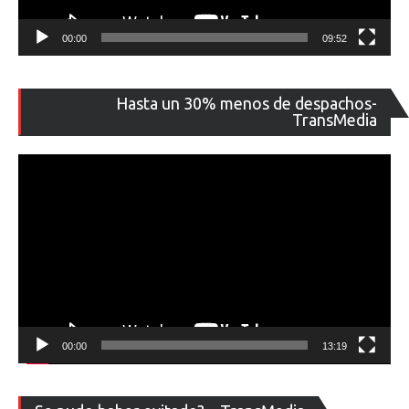
00:00
09:52
Re
Hasta un 30% menos de despachos-
de
TransMedia
ví
00:00
13:19
Re