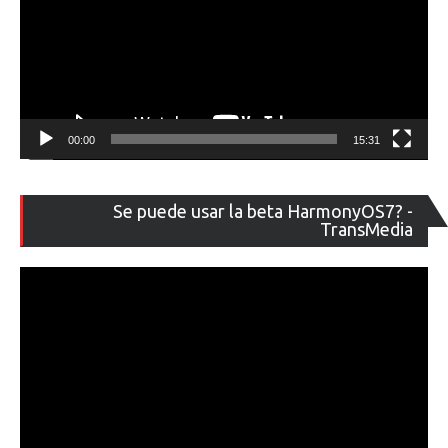
00:00
15:31
Re
Se puede usar la beta HarmonyOS7? -
de
TransMedia
ví