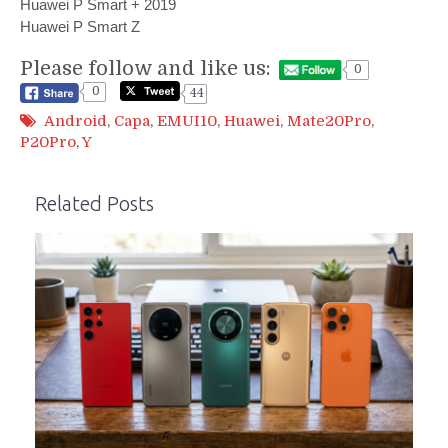
Huawei P Smart + 2019
Huawei P Smart Z
Please follow and like us:
0
0
44
Android
,
Capa
,
EMUI10
,
Huawei
,
Mate20Pro
,
P20Pro
,
Y
Related Posts