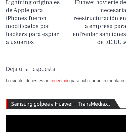
Lightning originales
Huawei advierte de
entradas
de Apple para
necesaria
iPhones fueron
reestructuración en
modificados por
la empresa para
hackers para espiar
enfrentar sanciones
a usuarios
de EE.UU
Deja una respuesta
Lo siento, debes estar
conectado
para publicar un comentario.
Re
Samsung golpea a Huawei – TransMedia.cl
de
ví