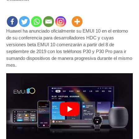
EMUI10
de
Huawei
ya
Huawei ha anunciado oficialmente su EMUI 10 en el entorno
es
de su conferencia para desarrolladores HDC y cuyas
oficial
y
versiones beta EMUI 10 comenzarán a partir del 8 de
se
septiembre de 2019 con los teléfonos P30 y P30 Pro para ir
actualiza
sumando dispositivos de manera progresiva durante el mismo
lista
mes.
de
teléfonos
que
recibirán
Beta
a
partir
del
8
de
septiembre