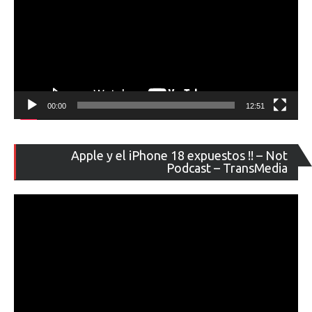
00:00
12:51
Re
Apple y el iPhone 18 expuestos !! – Not
de
Podcast – TransMedia
ví