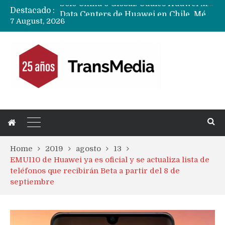
Destacado :
Data Centers de Huawei en Chile, México, Brasil,Perú y Argentina podrían verse afectados por arremetida de EE.UU
7 August, 2026
Fabricantes suben precios de teléfonos y ganan más dinero en un mercado donde Xiaomi alerta por no mejorar ventas
Home
2019
agosto
13
EMUI10 de Huawei ya es oficial y se actualiza lista de
teléfonos que recibirán Beta a partir del 8 de
septiembre