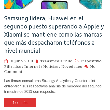
Samsung lidera, Huawei en el
segundo puesto superando a Apple y
Xiaomi se mantiene como las marcas
que más despacharon teléfonos a
nivel mundial
31 julio, 2019
TransmediaChile
Dispositivo
/
Filtrados
/
Internet
/
Noticias
/
Novedades
No
on
Comment
Samsung
Las firmas consultoras Strategy Analytics y Counterpoint
lidera,
entregaron sus respectivos análisis de mercado del segundo
Huawei
trimestre de 2019 con respecto…
en
el
segundo
Lee más
puesto