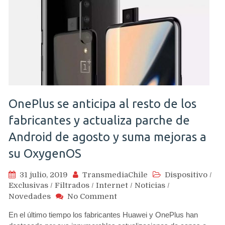
OnePlus se anticipa al resto de los
fabricantes y actualiza parche de
Android de agosto y suma mejoras a
su OxygenOS
31 julio, 2019
TransmediaChile
Dispositivo
/
Exclusivas
/
Filtrados
/
Internet
/
Noticias
/
on
Novedades
No Comment
OnePlus
En el último tiempo los fabricantes Huawei y OnePlus han
se