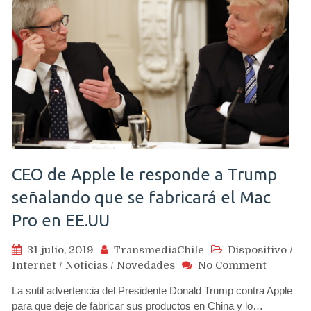
enfoque
y
actualización
del
modo
noche
CEO de Apple le responde a Trump
señalando que se fabricará el Mac
Pro en EE.UU
31 julio, 2019
TransmediaChile
Dispositivo
/
on
Internet
/
Noticias
/
Novedades
No Comment
CEO
La sutil advertencia del Presidente Donald Trump contra Apple
de
para que deje de fabricar sus productos en China y lo…
Apple