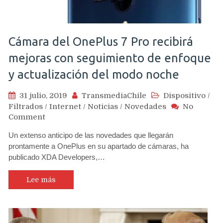
Cámara del OnePlus 7 Pro recibirá
mejoras con seguimiento de enfoque
y actualización del modo noche
31 julio, 2019
TransmediaChile
Dispositivo
/
Filtrados
/
Internet
/
Noticias
/
Novedades
No
on
Comment
Cámara
Un extenso anticipo de las novedades que llegarán
del
prontamente a OnePlus en su apartado de cámaras, ha
OnePlus
publicado XDA Developers,…
7
Pro
recibirá
Lee más
mejoras
con
seguimiento
de