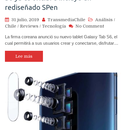
rediseñado SPen
31 julio, 2019
TransmediaChile
Análisis
/
on
Chile
/
Reviews
/
Tecnología
No Comment
La
La firma coreana anunció su nuevo tablet Galaxy Tab S6, el
nueva
cual permitirá a sus usuarios crear y conectarse, disfrutar…
tablet
Samsung
Galaxy
Lee más
Tab
S6
ya
es
oficial
e
incluye
un
rediseñado
SPen