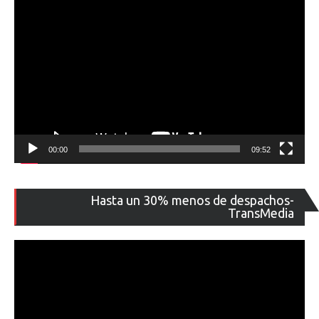
00:00
09:52
Re
Hasta un 30% menos de despachos-
de
TransMedia
ví