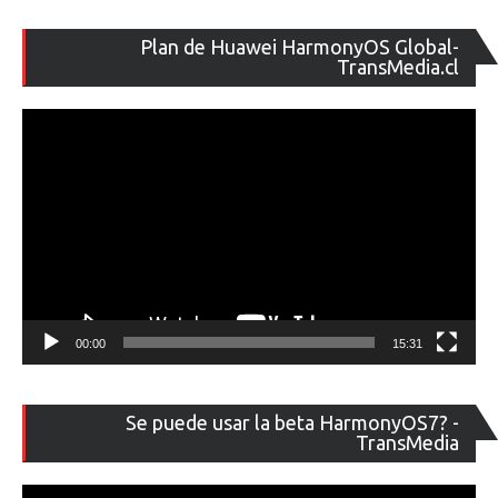
Re
Plan de Huawei HarmonyOS Global-
de
TransMedia.cl
ví
00:00
15:31
Re
Se puede usar la beta HarmonyOS7? -
de
TransMedia
ví