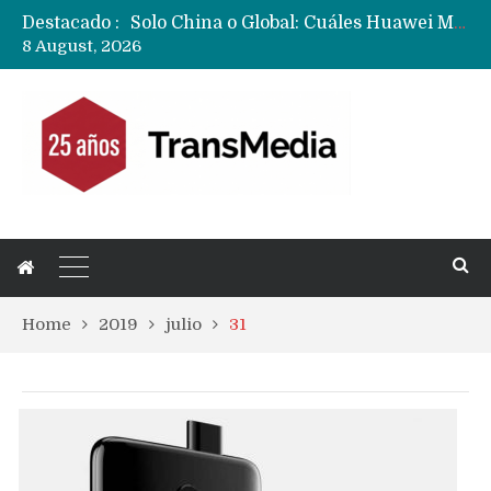
Solo China o Global: Cuáles Huawei MateBook, MatePad y Nova llegarán a Europa y LATAM?
Destacado :
Data Centers de Huawei en Chile, México, Brasil,Perú y Argentina podrían verse afectados por arremetida de EE.UU
8 August, 2026
Fabricantes suben precios de teléfonos y ganan más dinero en un mercado donde Xiaomi alerta por no mejorar ventas
Home
2019
julio
31