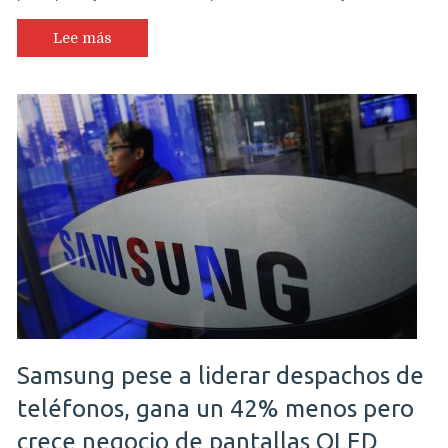
le
respond
Lee más
a
Trump
señalan
que
se
fabricar
el
Mac
Pro
en
EE.UU
Samsung pese a liderar despachos de
teléfonos, gana un 42% menos pero
crece negocio de pantallas OLED