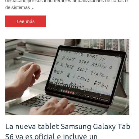
destacado por sus innumerables actualizaciones de capas o
anticipa
de sistemas…
al
resto
de
Lee más
los
fabricantes
y
actualiza
parche
de
Android
de
agosto
y
suma
mejoras
a
su
OxygenOS
La nueva tablet Samsung Galaxy Tab
S6 ya es oficial e incluye un