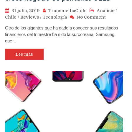
31 julio, 2019
TransmediaChile
Análisis
/
on
Chile
/
Reviews
/
Tecnología
No Comment
Samsung
Otro de los gigantes que ha dado a conocer sus resultados
pese
financieros del trimestre ha sido la surcoreana Samsung,
a
que…
liderar
despachos
de
Lee más
teléfonos,
gana
un
42%
menos
pero
crece
negocio
de
pantallas
OLED