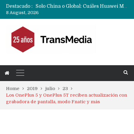
Destacado :
Data Centers de Huawei en Chile, México, Brasil,Perú y Argentina podrían verse afectados por arremetida de EE.UU
8 August, 2026
Fabricantes suben precios de teléfonos y ganan más dinero en un mercado donde Xiaomi alerta por no mejorar ventas
Home
2019
julio
23
Los OnePlus 5 y OnePlus 5T reciben actualización con
grabadora de pantalla, modo Fnatic y más