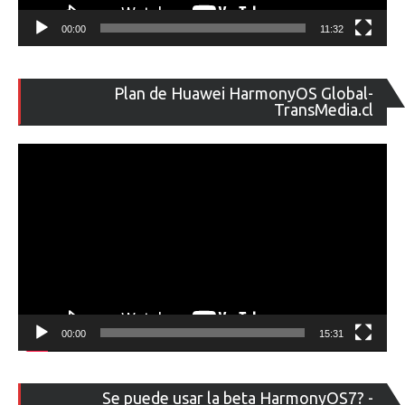
00:00
11:32
Re
Plan de Huawei HarmonyOS Global-
de
TransMedia.cl
ví
00:00
15:31
Re
Se puede usar la beta HarmonyOS7? -