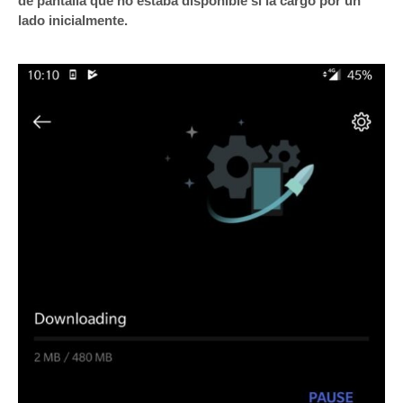
de pantalla que no estaba disponible si la cargó por un
lado inicialmente.