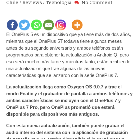
on
Chile
/
Reviews
/
Tecnología
No Comment
Los
OnePlus
5
y
El OnePlus 5 es un dispositivo que ya tiene más de dos años,
OnePlus
5T
mientras que el OnePlus 5T todavía tiene algunos meses
reciben
antes de su segundo aniversario y ambos teléfonos están
actualizaci
programados para obtener la actualización a Android Q, pero
con
eso será mucho más tarde y mientras tanto, están recibiendo
grabadora
una actualización que trae algunas de las nuevas
de
características que se lanzaron con la serie OnePlus 7.
pantalla,
modo
La actualización llega como Oxygen OS 9.0.7 y trae el
Fnatic
modo Fnatic y el grabador de pantalla a ambos teléfonos y
y
ambas características se incluyen con el OnePlus 7 y
más
OnePlus 7 Pro, pero OnePlus prometió que estará
disponible para dispositivos más antiguos.
Con esta nueva actualización, también puede grabar el
audio interno del sistema con la aplicación de grabación