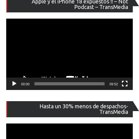
Apple y el iPhone 18 expuestos !! – Not
de
Podcast – TransMedia
ví
00:00
09:52
Re
Hasta un 30% menos de despachos-
de
TransMedia
ví