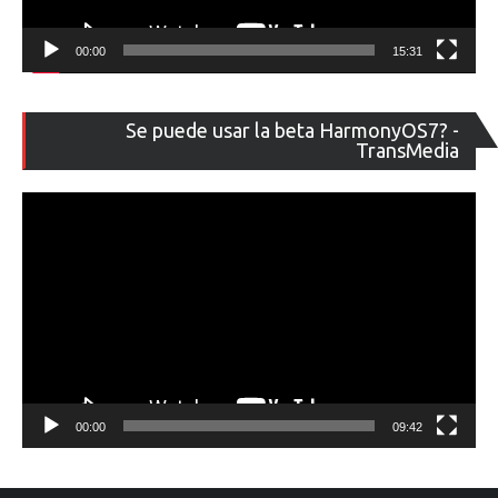
00:00
15:31
Re
Se puede usar la beta HarmonyOS7? -
de
TransMedia
ví
00:00
09:42