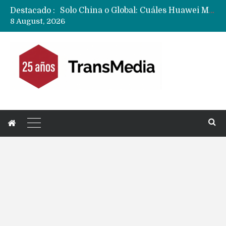
Destacado :
Data Centers de Huawei en Chile, México, Brasil,Perú y Argentina podrían verse afectados por arremetida de EE.UU
8 August, 2026
Fabricantes suben precios de teléfonos y ganan más dinero en un mercado donde Xiaomi alerta por no mejorar ventas