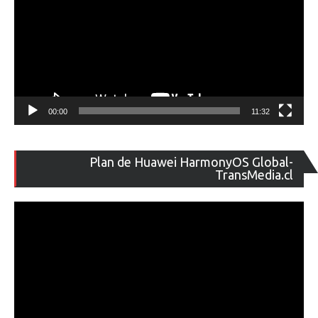
00:00
11:32
Re
Plan de Huawei HarmonyOS Global-
de
TransMedia.cl
ví