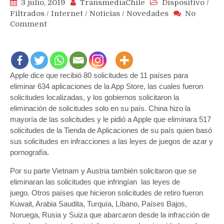
3 julio, 2019
TransmediaChile
Dispositivo
/
Filtrados
/
Internet
/
Noticias
/
Novedades
No
on
Comment
Chile
es
el
segundo
Apple dice que recibió 80 solicitudes de 11 países para
país
eliminar 634 aplicaciones de la App Store, las cuales fueron
de
América
solicitudes localizadas, y los gobiernos solicitaron la
Latina
eliminación de solicitudes solo en su país. China hizo la
con
mayoría de las solicitudes y le pidió a Apple que eliminara 517
mayor
solicitudes de la Tienda de Aplicaciones de su país quien basó
número
sus solicitudes en infracciones a las leyes de juegos de azar y
de
pornografía.
solicitudes
a
Por su parte Vietnam y Austria también solicitaron que se
Apple
eliminaran las solicitudes que infringían las leyes de
por
juego. Otros países que hicieron solicitudes de retiro fueron
datos
Kuwait, Arabia Saudita, Turquía, Líbano, Países Bajos,
de
Noruega, Rusia y Suiza que abarcaron desde la infracción de
sus