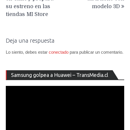
su estreno en las
modelo 3D
tiendas MI Store
Deja una respuesta
Lo siento, debes estar
conectado
para publicar un comentario.
Re
Samsung golpea a Huawei – TransMedia.cl
de
ví