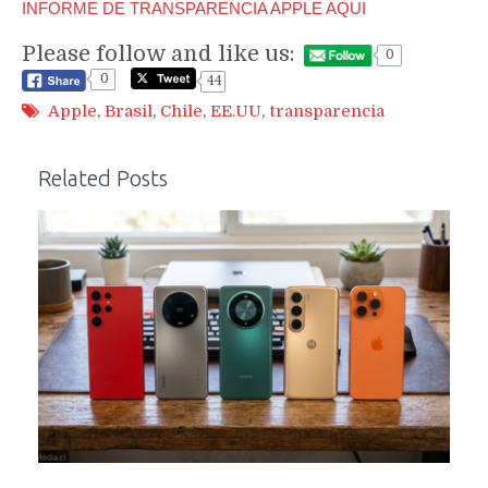
INFORME DE TRANSPARENCIA APPLE AQUI
Please follow and like us:
0
0
44
Apple
,
Brasil
,
Chile
,
EE.UU
,
transparencia
Related Posts