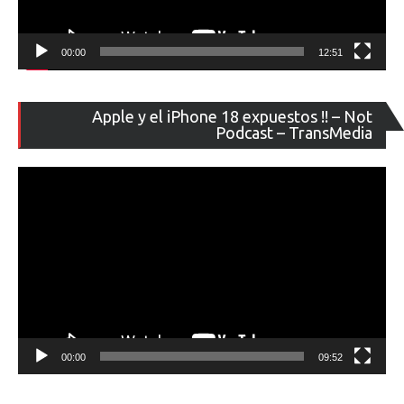
00:00
12:51
Re
Apple y el iPhone 18 expuestos !! – Not
de
Podcast – TransMedia
ví
00:00
09:52