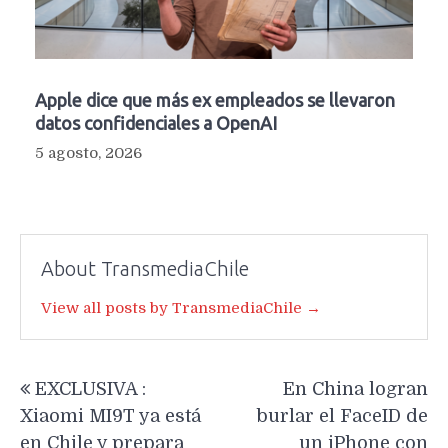
Apple dice que más ex empleados se llevaron
datos confidenciales a OpenAI
5 agosto, 2026
About TransmediaChile
View all posts by TransmediaChile →
Navegación
EXCLUSIVA :
En China logran
de
Xiaomi MI9T ya está
burlar el FaceID de
entradas
en Chile y prepara
un iPhone con