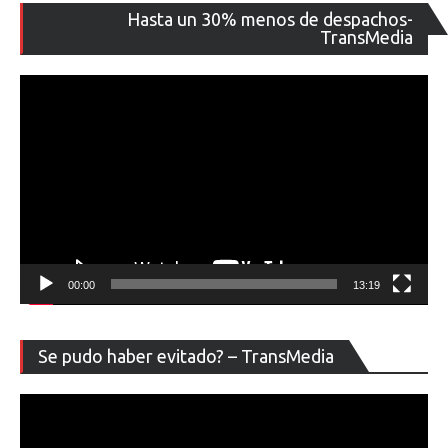
Re
Hasta un 30% menos de despachos-
de
TransMedia
ví
00:00
13:19
Re
Se pudo haber evitado? – TransMedia
de
ví