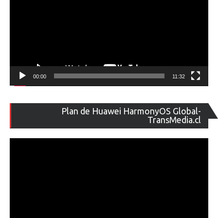
00:00
11:32
Re
Plan de Huawei HarmonyOS Global-
de
TransMedia.cl
ví