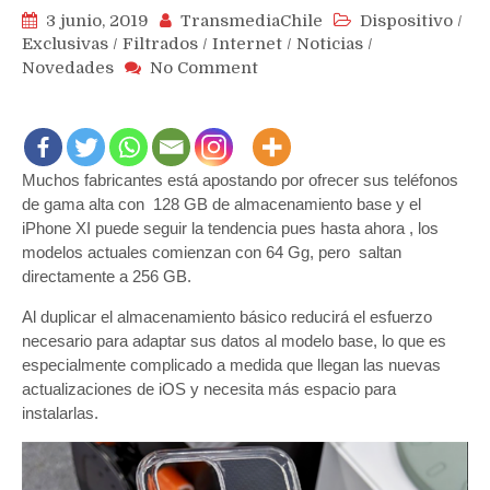
3 junio, 2019
TransmediaChile
Dispositivo
/
Exclusivas
/
Filtrados
/
Internet
/
Noticias
/
on
Novedades
No Comment
Publican
series
de
las
Muchos fabricantes está apostando por ofrecer sus teléfonos
carcasas
para
de gama alta con 128 GB de almacenamiento base y el
los
iPhone XI puede seguir la tendencia pues hasta ahora , los
posibles
modelos actuales comienzan con 64 Gg, pero saltan
iPhones
directamente a 256 GB.
2019
Al duplicar el almacenamiento básico reducirá el esfuerzo
con
necesario para adaptar sus datos al modelo base, lo que es
tres
cámaras
especialmente complicado a medida que llegan las nuevas
cuadradas
actualizaciones de iOS y necesita más espacio para
instalarlas.