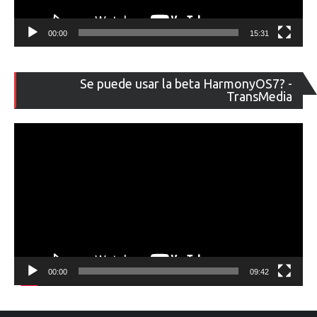
00:00
15:31
Re
Se puede usar la beta HarmonyOS7? -
de
TransMedia
ví
00:00
09:42