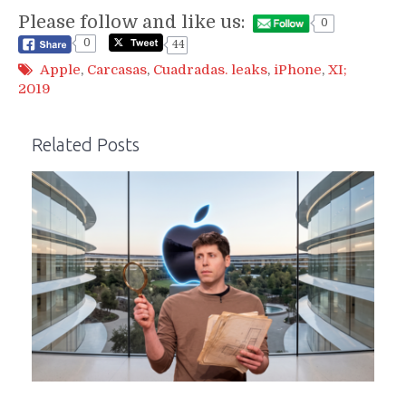
Please follow and like us:
0
0
44
Apple
,
Carcasas
,
Cuadradas. leaks
,
iPhone
,
XI;
2019
Related Posts