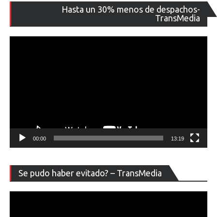
Re
Hasta un 30% menos de despachos-
de
TransMedia
ví
00:00
13:19
Re
Se pudo haber evitado? – TransMedia
de
ví