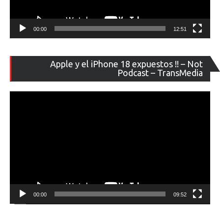
00:00
12:51
Re
Apple y el iPhone 18 expuestos !! – Not
de
Podcast – TransMedia
ví
00:00
09:52