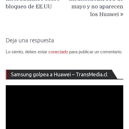
bloqueo de EE.UU
mayo y no aparecen
los Huawei
Deja una respuesta
Lo siento, debes estar
conectado
para publicar un comentario.
Re
Samsung golpea a Huawei – TransMedia.cl
de
ví