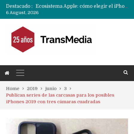
Destacado :
Nuevas filtraciones del Mate 90 Pro Max apuntan a potenciar las cámaras y pantalla OLED doble capa
6 August, 2026
Apple dice que más ex empleados se llevaron datos confidenciales a OpenAI
Home
2019
junio
3
Publican series de las carcasas para los posibles
iPhones 2019 con tres cámaras cuadradas