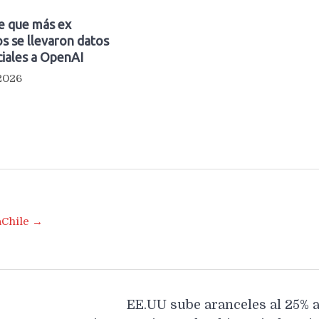
e que más ex
s se llevaron datos
iales a OpenAI
 2026
aChile →
EE.UU sube aranceles al 25% 