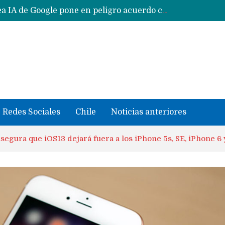
CXMT le dice NO a la venta de sus memorias a Apple y dará prioridad a Huawei y Xiaomi
Sailfish OS la «joya» de sistema operativo que Europa planea financiar para competir contra Android, iOS y HarmonyOS
se llevaron datos confidenciales a OpenAI
Solo China o Global: Cuáles Huawei MateBook, MatePad y Nova llegarán a Europa y LATAM?
Data Centers de Huawei en Chile, México, Brasil,Perú y Argentina podrían verse afectados por arremetida de EE.UU
Fabricantes suben precios de teléfonos y ganan más dinero en un mercado donde Xiaomi alerta por no mejorar ventas
Redes Sociales
Chile
Noticias anteriores
egura que iOS13 dejará fuera a los iPhone 5s, SE, iPhone 6 