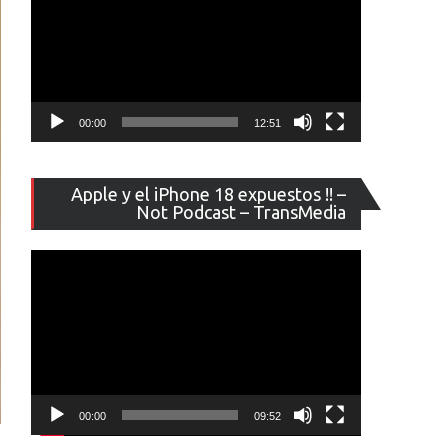
00:00
12:51
Reproducto
Apple y el iPhone 18 expuestos !! –
de
Not Podcast – TransMedia
vídeo
00:00
09:52