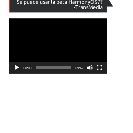
Se puede usar la beta HarmonyOS7?
de
-TransMedia
vídeo
00:00
09:42