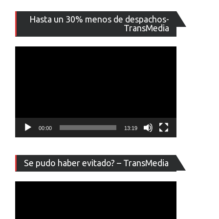
Reproducto
Hasta un 30% menos de despachos-
de
TransMedia
vídeo
evo
porte
egura
e
S13
ará
ra
00:00
13:19
hone
Reproducto
Se pudo haber evitado? – TransMedia
de
vídeo
hone
hone