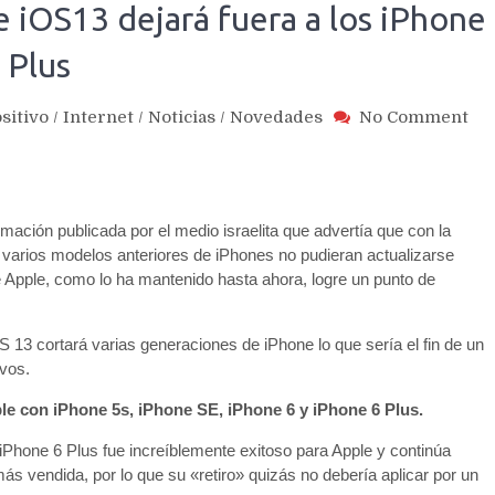
 iOS13 dejará fuera a los iPhone
 Plus
on
sitivo
/
Internet
/
Noticias
/
Novedades
No Comment
Nu
re
as
qu
mación publicada por el medio israelita que advertía que con la
iO
dej
n varios modelos anteriores de iPhones no pudieran actualizarse
fue
Apple, como lo ha mantenido hasta ahora, logre un punto de
a
los
S 13 cortará varias generaciones de iPhone lo que sería el fin de un
iP
ivos.
5s,
SE,
ble con iPhone 5s, iPhone SE, iPhone 6 y iPhone 6 Plus.
iP
6
 iPhone 6 Plus fue increíblemente exitoso para Apple y continúa
y
 vendida, por lo que su «retiro» quizás no debería aplicar por un
iP