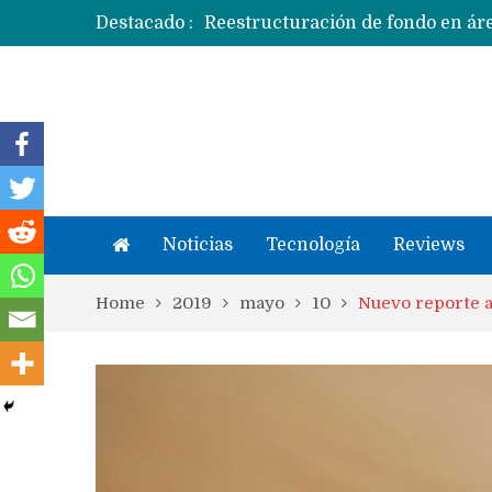
Destacado :
Apple dice que más ex empleados 
Noticias
Tecnología
Reviews
Home
2019
mayo
10
Nuevo reporte as