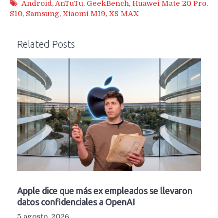
Android
,
AnTuTu
,
GeekBench
,
Huawei Mate 20 Pro
,
S10
,
Samsung
,
Xiaomi MI9
,
XS MAX
Related Posts
Apple dice que más ex empleados se llevaron
datos confidenciales a OpenAI
5 agosto, 2026