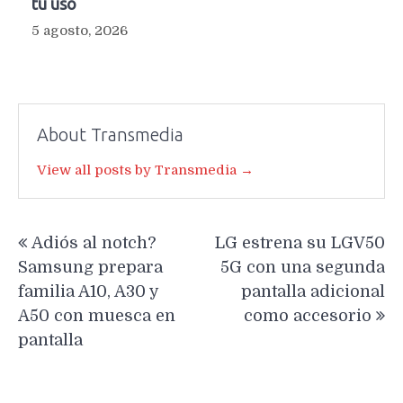
tu uso
5 agosto, 2026
About Transmedia
View all posts by Transmedia →
Navegación
Adiós al notch?
LG estrena su LGV50
de
Samsung prepara
5G con una segunda
entradas
familia A10, A30 y
pantalla adicional
A50 con muesca en
como accesorio
pantalla