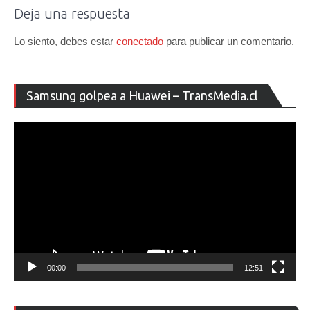
Deja una respuesta
Lo siento, debes estar
conectado
para publicar un comentario.
Re
Samsung golpea a Huawei – TransMedia.cl
de
ví
00:00
12:51