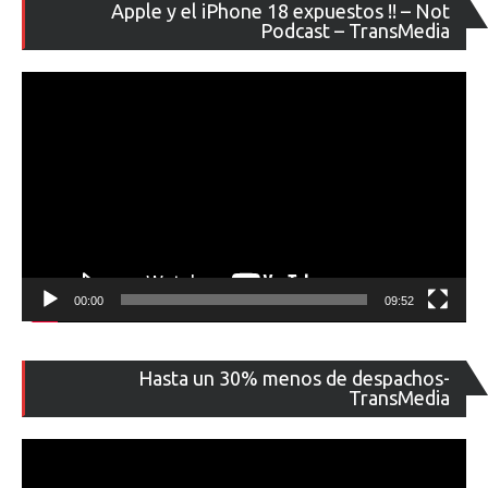
Re
Apple y el iPhone 18 expuestos !! – Not
de
Podcast – TransMedia
ví
00:00
09:52
Re
Hasta un 30% menos de despachos-
de
TransMedia
ví