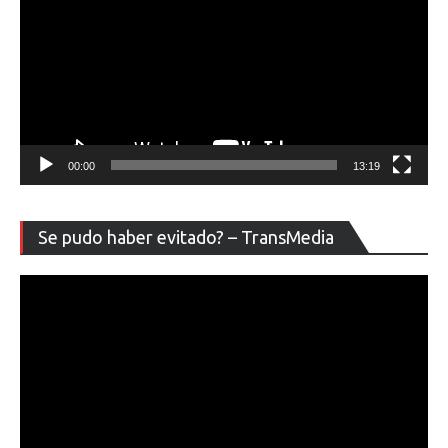
00:00
13:19
Re
Se pudo haber evitado? – TransMedia
de
ví