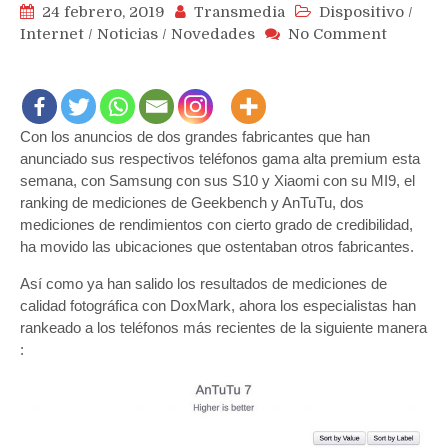
24 febrero, 2019
Transmedia
Dispositivo
/
on
Internet
/
Noticias
/
Novedades
No Comment
Samsun
S10+
y
Xiaomi
Con los anuncios de dos grandes fabricantes que han
MI9
no
anunciado sus respectivos teléfonos gama alta premium esta
logran
semana, con Samsung con sus S10 y Xiaomi con su MI9, el
destron
ranking de mediciones de Geekbench y AnTuTu, dos
al
mediciones de rendimientos con cierto grado de credibilidad,
iPhone
ha movido las ubicaciones que ostentaban otros fabricantes.
XS
Así como ya han salido los resultados de mediciones de
Max
en
calidad fotográfica con DoxMark, ahora los especialistas han
medicio
rankeado a los teléfonos más recientes de la siguiente manera
de
:
GeekBe