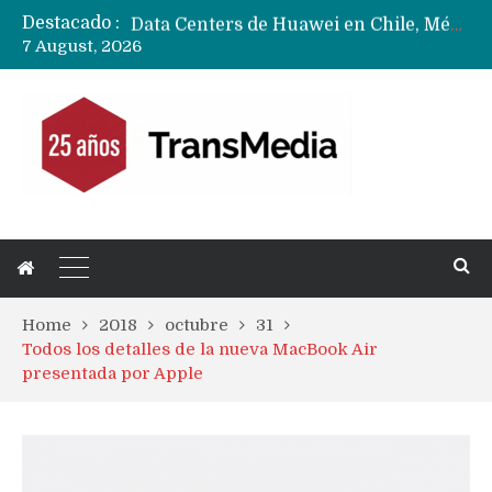
Destacado :
Data Centers de Huawei en Chile, México, Brasil,Perú y Argentina podrían verse afectados por arremetida de EE.UU
7 August, 2026
Fabricantes suben precios de teléfonos y ganan más dinero en un mercado donde Xiaomi alerta por no mejorar ventas
Home
2018
octubre
31
Todos los detalles de la nueva MacBook Air
presentada por Apple