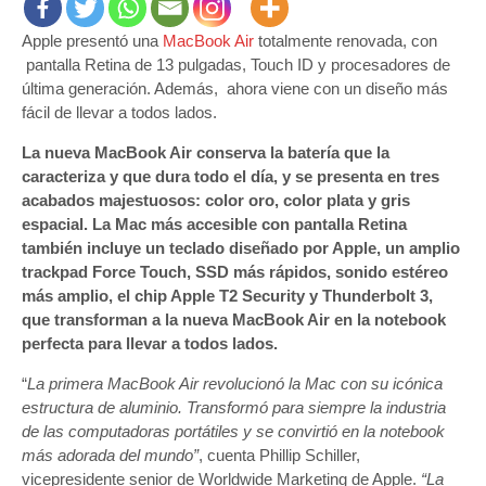
de
Apple presentó una
MacBook Air
totalmente renovada, con
la
nueva
pantalla Retina de 13 pulgadas, Touch ID y procesadores de
MacBook
última generación. Además, ahora viene con un diseño más
Air
fácil de llevar a todos lados.
presentada
La nueva MacBook Air conserva la batería que la
por
caracteriza y que dura todo el día, y se presenta en tres
Apple
acabados majestuosos: color oro, color plata y gris
espacial. La Mac más accesible con pantalla Retina
también incluye un teclado diseñado por Apple, un amplio
trackpad Force Touch, SSD más rápidos, sonido estéreo
más amplio, el chip Apple T2 Security y Thunderbolt 3,
que transforman a la nueva MacBook Air en la notebook
perfecta para llevar a todos lados.
“
La primera MacBook Air revolucionó la Mac con su icónica
estructura de aluminio. Transformó para siempre la industria
de las computadoras portátiles y se convirtió en la notebook
más adorada del mundo”
, cuenta Phillip Schiller,
vicepresidente senior de Worldwide Marketing de Apple.
“La