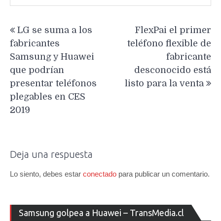
Navegación
LG se suma a los
FlexPai el primer
de
fabricantes
teléfono flexible de
entradas
Samsung y Huawei
fabricante
que podrían
desconocido está
presentar teléfonos
listo para la venta
plegables en CES
2019
Deja una respuesta
Lo siento, debes estar
conectado
para publicar un comentario.
Re
Samsung golpea a Huawei – TransMedia.cl
de