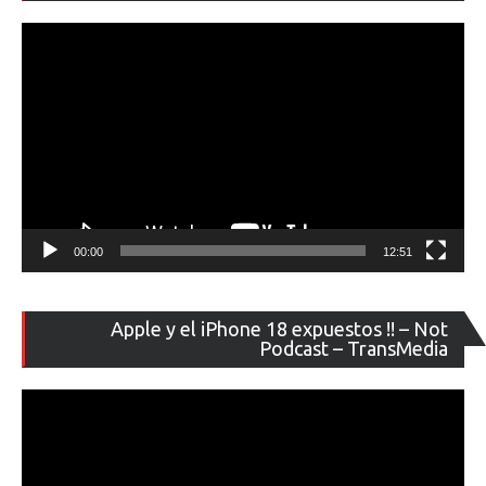
ví
00:00
12:51
Re
Apple y el iPhone 18 expuestos !! – Not
de
Podcast – TransMedia
ví