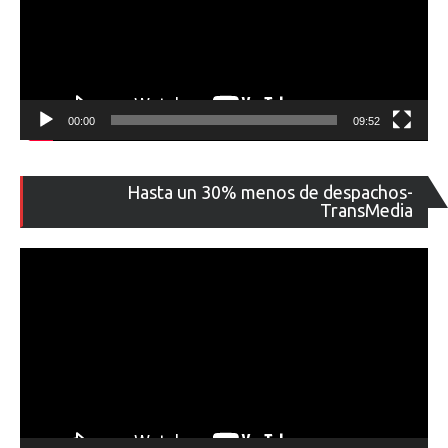
00:00
09:52
Re
Hasta un 30% menos de despachos-
de
TransMedia
ví