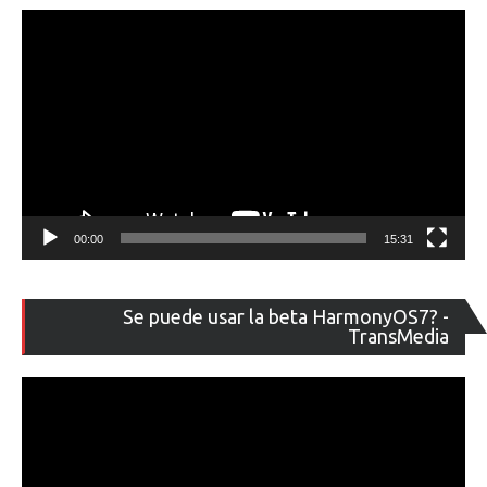
00:00
15:31
Re
Se puede usar la beta HarmonyOS7? -
de
TransMedia
ví