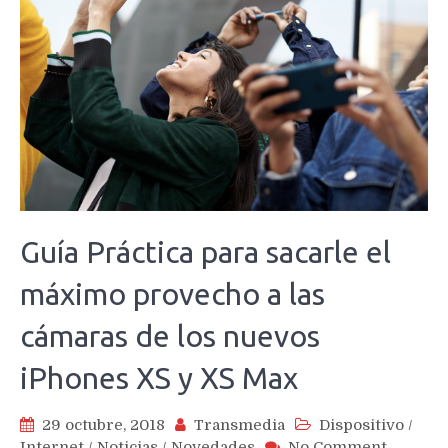
Guía Práctica para sacarle el
máximo provecho a las
cámaras de los nuevos
iPhones XS y XS Max
29 octubre, 2018
Transmedia
Dispositivo
/
on
Internet
/
Noticias
/
Novedades
No Comment