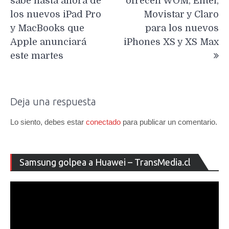
sabe hasta ahora de
ofrecen WOM, Entel,
entradas
los nuevos iPad Pro
Movistar y Claro
y MacBooks que
para los nuevos
Apple anunciará
iPhones XS y XS Max
este martes
Deja una respuesta
Lo siento, debes estar
conectado
para publicar un comentario.
Re
Samsung golpea a Huawei – TransMedia.cl
de
ví