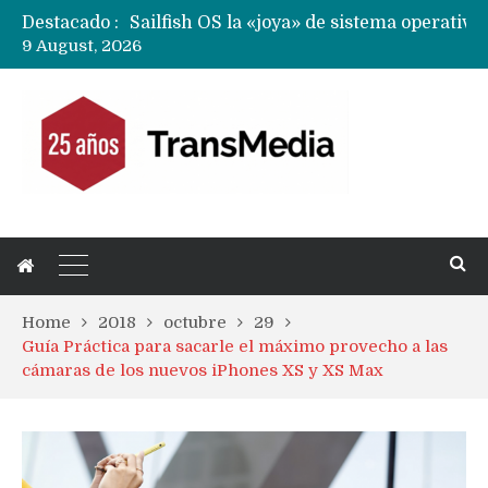
Destacado :
9 August, 2026
Home
2018
octubre
29
Guía Práctica para sacarle el máximo provecho a las
cámaras de los nuevos iPhones XS y XS Max