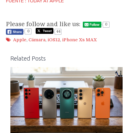
FUENTE : TODAY AT APPLE
Please follow and like us:
0
0
44
Apple
,
Cámara
,
iOS12
,
iPhone Xs MAX
Related Posts