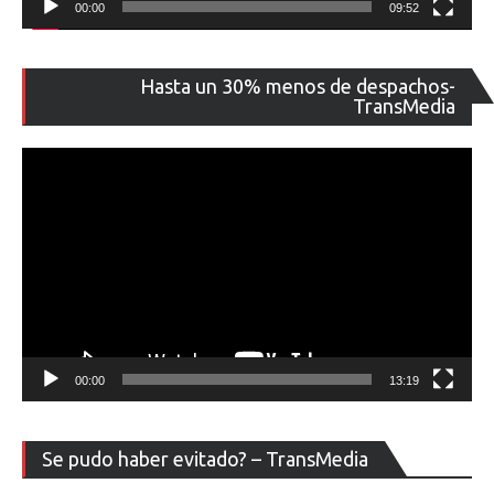
00:00
09:52
Re
Hasta un 30% menos de despachos-
de
TransMedia
ví
00:00
13:19
Re
Se pudo haber evitado? – TransMedia
de