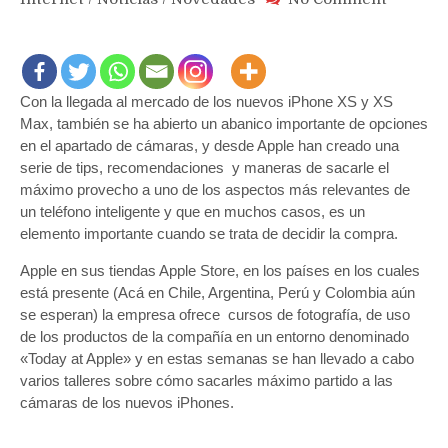
Guía
Práctica
para
sacarle
Con la llegada al mercado de los nuevos iPhone XS y XS
el
máximo
Max, también se ha abierto un abanico importante de opciones
provec
en el apartado de cámaras, y desde Apple han creado una
a
serie de tips, recomendaciones y maneras de sacarle el
las
máximo provecho a uno de los aspectos más relevantes de
cámara
un teléfono inteligente y que en muchos casos, es un
de
elemento importante cuando se trata de decidir la compra.
los
nuevos
Apple en sus tiendas Apple Store, en los países en los cuales
iPhones
está presente (Acá en Chile, Argentina, Perú y Colombia aún
XS
se esperan) la empresa ofrece cursos de fotografía, de uso
y
de los productos de la compañía en un entorno denominado
XS
«Today at Apple» y en estas semanas se han llevado a cabo
Max
varios talleres sobre cómo sacarles máximo partido a las
cámaras de los nuevos iPhones.