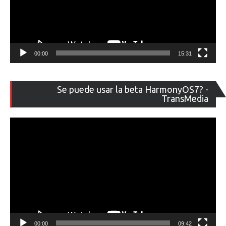
00:00
15:31
Re
Se puede usar la beta HarmonyOS7? -
de
TransMedia
ví
00:00
09:42