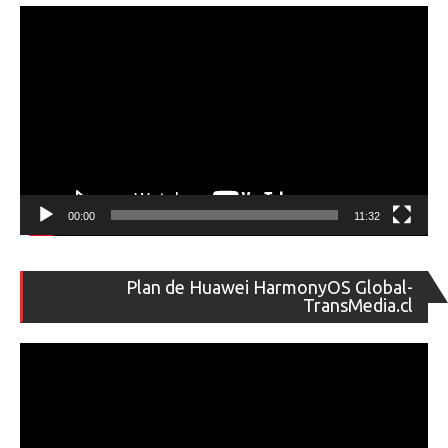
ví
00:00
11:32
Re
Plan de Huawei HarmonyOS Global-
de
TransMedia.cl
ví