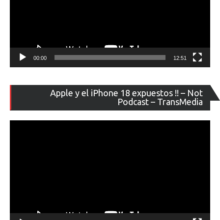
00:00
12:51
Re
Apple y el iPhone 18 expuestos !! – Not
de
Podcast – TransMedia
ví