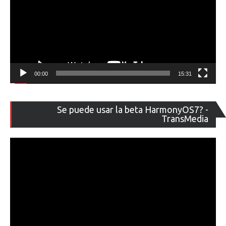
00:00
15:31
Re
Se puede usar la beta HarmonyOS7? -
de
TransMedia
ví