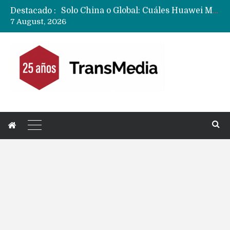
Destacado :
Data Centers de Huawei en Chile, México, Brasil,Perú y Argentina podrían verse afectados por arremetida de EE.UU
7 August, 2026
Fabricantes suben precios de teléfonos y ganan más dinero en un mercado donde Xiaomi alerta por no mejorar ventas