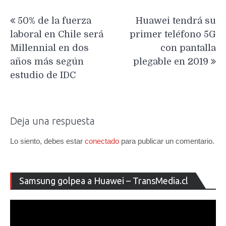
Navegación
50% de la fuerza
Huawei tendrá su
de
laboral en Chile será
primer teléfono 5G
entradas
Millennial en dos
con pantalla
años más según
plegable en 2019
estudio de IDC
Deja una respuesta
Lo siento, debes estar
conectado
para publicar un comentario.
Re
Samsung golpea a Huawei – TransMedia.cl
de
ví