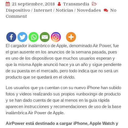
21 septiembre, 2018
Transmedia
Dispositivo
/
Internet
/
Noticias
/
Novedades
No
on
Comment
Manual
de
nuevos
iPhones
El cargador inalámbrico de Apple, denominado Air Power, fue
Xs
el gran ausente en los anuncios de la semana pasada, pues
y
Xs
es uno de los dispositivos que muchos usuarios esperan y
Max
que la misma Apple anunció hace ya un año y sigue pendiente
incluyen
de su puesta en el mercado, pero todo indica que no será un
instructivo
producto que se quedará en el olvido.
del
Los usuarios que ya cuentan con su nuevo iPhone han subido
cargador
fotos y videos realizando sus propios «unboxing» de producto
inalámbrico
Air
y se han dado cuenta de que al menos en la guía rápida
Power
aparecen instrucciones y recomendaciones de uso de la base
de
inalámbrica Air Power de Apple.
Apple
AirPower está destinado a cargar iPhone, Apple Watch y