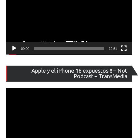
00:00
12:51
Re
Apple y el iPhone 18 expuestos !! – Not
de
Podcast – TransMedia
ví