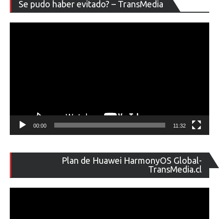
Re
Se pudo haber evitado? – TransMedia
de
ví
00:00
11:32
Re
Plan de Huawei HarmonyOS Global-
de
TransMedia.cl
ví