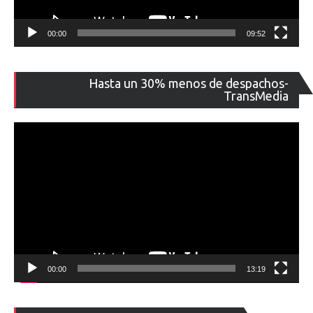
00:00
09:52
Re
Hasta un 30% menos de despachos-
de
TransMedia
ví
00:00
13:19