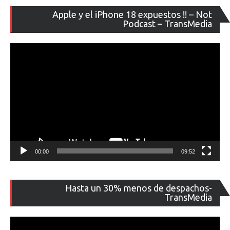
Re
Apple y el iPhone 18 expuestos !! – Not
de
Podcast – TransMedia
ví
00:00
09:52
Re
Hasta un 30% menos de despachos-
de
TransMedia
ví