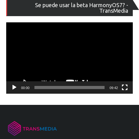
Re
Se puede usar la beta HarmonyOS7? -
de
TransMedia
ví
00:00
09:42