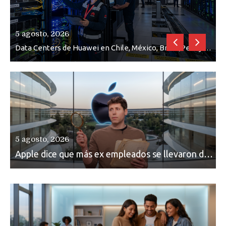
5 agosto, 2026
5
le, México, Brasil,Perú y Argentina podrían verse afectados por arremetida de EE.UU
Ahora Honor copia diseño de los anillos traseros con pantalla del fabricante Oppo
5 agosto, 2026
Apple dice que más ex empleados se llevaron datos confidenciales a OpenAI