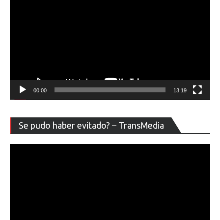
00:00
13:19
Re
Se pudo haber evitado? – TransMedia
de
ví