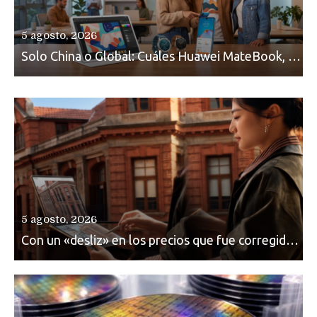
5 agosto, 2026
Solo China o Global: Cuáles Huawei MateBook, MatePad y Nova llegarán a Europa y LATAM?
5 agosto, 2026
Con un «desliz» en los precios que fue corregido los Huawei MateBook Fold con Kirin X90 Plus ya son oficiales y se quedan en China