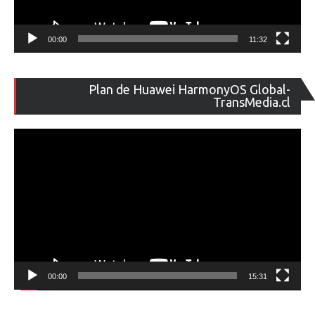
00:00
11:32
Re
Plan de Huawei HarmonyOS Global-
de
TransMedia.cl
ví
00:00
15:31