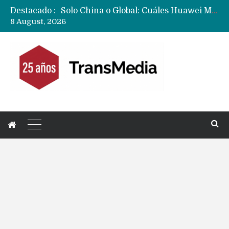
Destacado :
Solo China o Global: Cuáles Huawei MateBook, MatePad y Nova llegarán a Europa y LATAM?
8 August, 2026
Data Centers de Huawei en Chile, México, Brasil,Perú y Argentina podrían verse afectados por arremetida de EE.UU
Fabricantes suben precios de teléfonos y ganan más dinero en un mercado donde Xiaomi alerta por no mejorar ventas