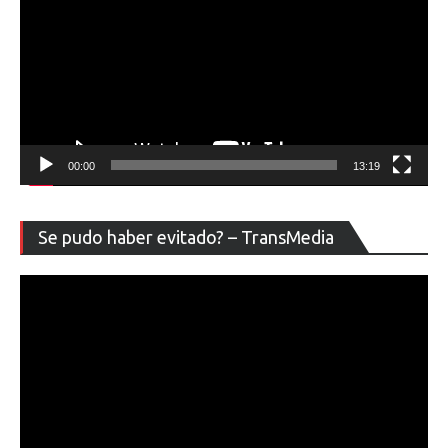
00:00
13:19
Re
Se pudo haber evitado? – TransMedia
de
ví