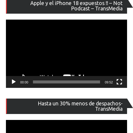
Re
Apple y el iPhone 18 expuestos !! – Not
de
Podcast – TransMedia
ví
00:00
09:52
Re
Hasta un 30% menos de despachos-
de
TransMedia
ví