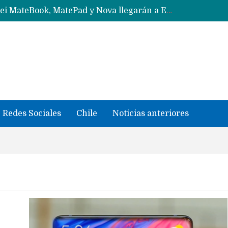
Solo China o Global: Cuáles Huawei MateBook, MatePad y Nova llegarán a Europa y LATAM?
Data Centers de Huawei en Chile, México, Brasil,Perú y Argentina podrían verse afectados por arremetida de EE.UU
Fabricantes suben precios de teléfonos y ganan más dinero en un mercado donde Xiaomi alerta por no mejorar ventas
Redes Sociales
Chile
Noticias anteriores