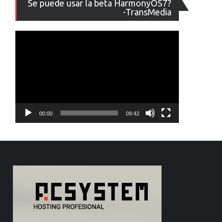
Se puede usar la beta HarmonyOS7?
de
-TransMedia
vídeo
00:00
09:42