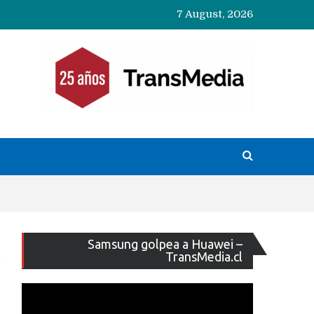
7 August, 2026
Reproducto
Samsung golpea a Huawei –
de
TransMedia.cl
vídeo