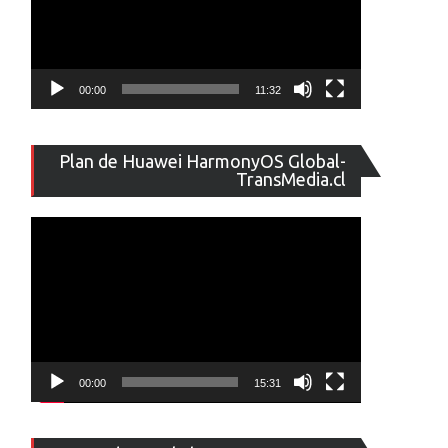
00:00
11:32
Reproducto
Plan de Huawei HarmonyOS Global-
de
TransMedia.cl
vídeo
00:00
15:31
Reproducto