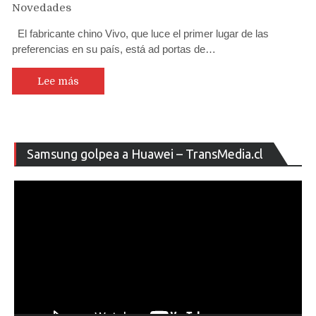
Novedades
El fabricante chino Vivo, que luce el primer lugar de las
preferencias en su país, está ad portas de…
Lee más
Re
Samsung golpea a Huawei – TransMedia.cl
de
ví