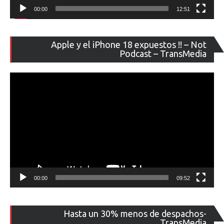
00:00
12:51
Re
Apple y el iPhone 18 expuestos !! – Not
de
Podcast – TransMedia
ví
00:00
09:52
Re
Hasta un 30% menos de despachos-
de
TransMedia