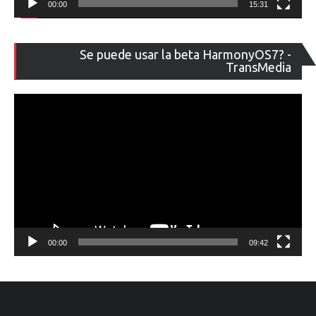
00:00
15:31
Re
Se puede usar la beta HarmonyOS7? -
de
TransMedia
ví
00:00
09:42