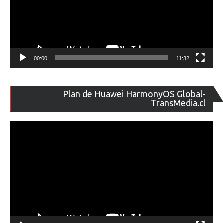
00:00
11:32
Re
Plan de Huawei HarmonyOS Global-
de
TransMedia.cl
ví