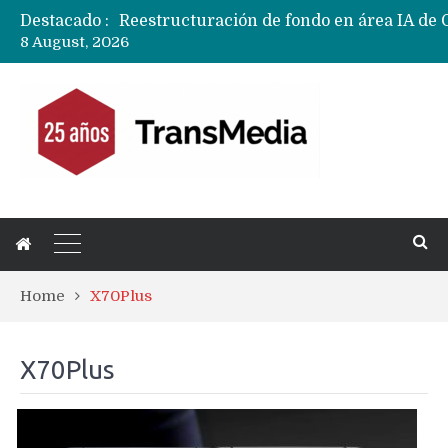
Destacado :
8 August, 2026
Home
X70Plus
X70Plus