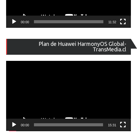
00:00
11:32
Re
Plan de Huawei HarmonyOS Global-
de
TransMedia.cl
ví
00:00
15:31