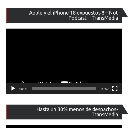
Re
Apple y el iPhone 18 expuestos !! – Not
de
Podcast – TransMedia
ví
00:00
09:52
Re
Hasta un 30% menos de despachos-
de
TransMedia
ví