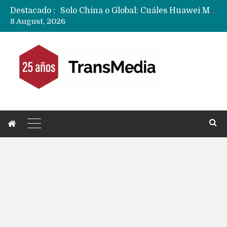
Destacado :
Solo China o Global: Cuáles Huawei MateBook, MatePad y Nova llegarán a Europa y LATAM?
8 August, 2026
Data Centers de Huawei en Chile, México, Brasil,Perú y Argentina podrían verse afectados por arremetida de EE.UU
Fabricantes suben precios de teléfonos y ganan más dinero en un mercado donde Xiaomi alerta por no mejorar ventas