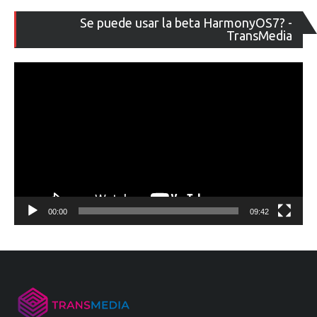
Re
Se puede usar la beta HarmonyOS7? -
de
TransMedia
ví
00:00
09:42