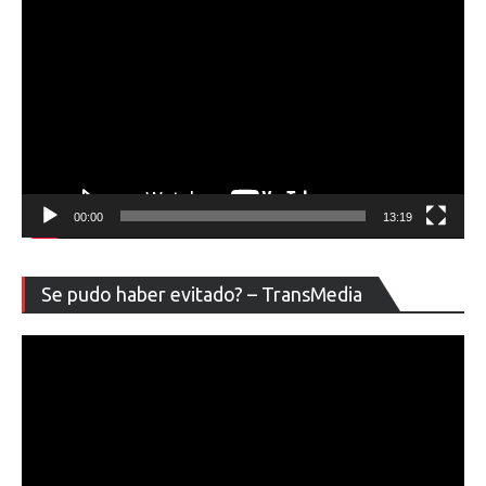
00:00
13:19
Re
Se pudo haber evitado? – TransMedia
de
ví