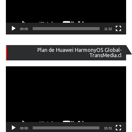
00:00
11:32
Re
Plan de Huawei HarmonyOS Global-
de
TransMedia.cl
ví
00:00
15:31