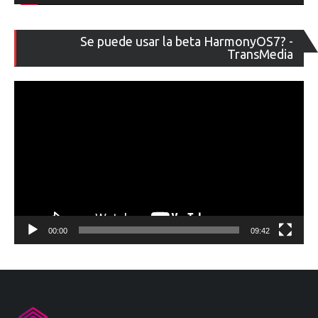
Re
Se puede usar la beta HarmonyOS7? -
de
TransMedia
ví
00:00
09:42