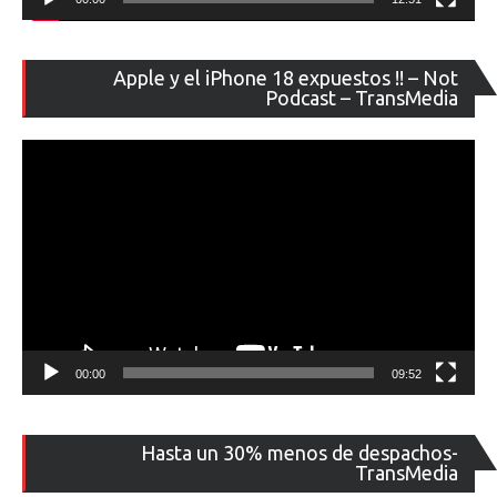
Re
Apple y el iPhone 18 expuestos !! – Not
de
Podcast – TransMedia
ví
00:00
09:52
Re
Hasta un 30% menos de despachos-
de
TransMedia
ví