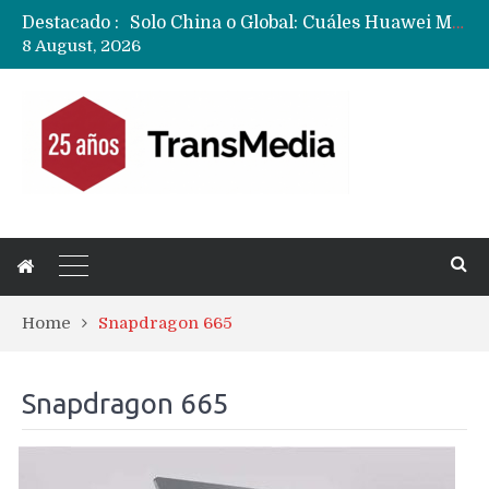
Solo China o Global: Cuáles Huawei MateBook, MatePad y Nova llegarán a Europa y LATAM?
Destacado :
Data Centers de Huawei en Chile, México, Brasil,Perú y Argentina podrían verse afectados por arremetida de EE.UU
8 August, 2026
Fabricantes suben precios de teléfonos y ganan más dinero en un mercado donde Xiaomi alerta por no mejorar ventas
Home
Snapdragon 665
Snapdragon 665