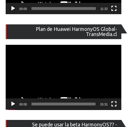
00:00
11:32
Re
Plan de Huawei HarmonyOS Global-
de
TransMedia.cl
ví
00:00
15:31
Re
Se puede usar la beta HarmonyOS7? -