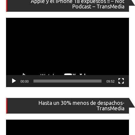
Apple y el iPhone 18 expuestos !! – Not
de
Podcast – TransMedia
ví
00:00
09:52
Re
Hasta un 30% menos de despachos-
de
TransMedia
ví