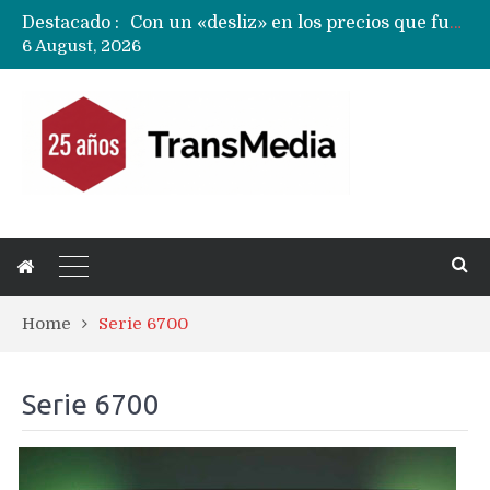
Destacado :
Con un «desliz» en los precios que fue corregido los Huawei MateBook Fold con Kirin X90 Plus ya son oficiales y se quedan en China
6 August, 2026
Masiva filtración del Apple iPhone Fold (Ultra) con todas sus características, precios y opciones
Ecosistema Apple: cómo elegir el iPhone según tu uso
Nuevas filtraciones del Mate 90 Pro Max apuntan a potenciar las cámaras y pantalla OLED doble capa
Apple dice que más ex empleados se llevaron datos confidenciales a OpenAI
Home
Serie 6700
Serie 6700