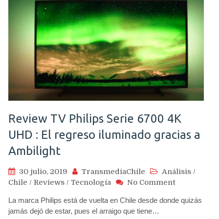
Review TV Philips Serie 6700 4K
UHD : El regreso iluminado gracias a
Ambilight
30 julio, 2019
TransmediaChile
Análisis
/
on
Chile
/
Reviews
/
Tecnología
No Comment
Review
La marca Philips está de vuelta en Chile desde donde quizás
TV
jamás dejó de estar, pues el arraigo que tiene…
Philips