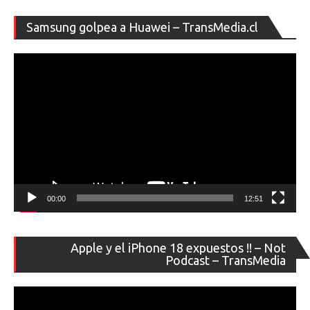
Re
Samsung golpea a Huawei – TransMedia.cl
de
ví
00:00
12:51
Re
Apple y el iPhone 18 expuestos !! – Not
de
Podcast – TransMedia
ví