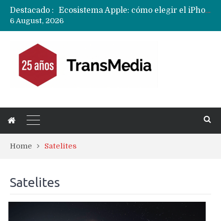
Destacado :
Ecosistema Apple: cómo elegir el iPhone según tu uso
6 August, 2026
Nuevas filtraciones del Mate 90 Pro Max apuntan a potenciar las cámaras y pantalla OLED doble capa
Apple dice que más ex empleados se llevaron datos confidenciales a OpenAI
Home
Satelites
Satelites