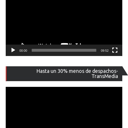
00:00
09:52
Re
Hasta un 30% menos de despachos-
de
TransMedia
ví