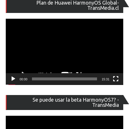
Re
Plan de Huawei HarmonyOS Global-
de
TransMedia.cl
ví
00:00
15:31
Re
Se puede usar la beta HarmonyOS7? -
de
TransMedia
ví