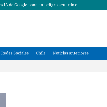
Reestructuración de fondo en área IA de Google pone en peligro acuerdo con Apple y salvataje de Siri
CXMT le dice NO a la venta de sus memorias a Apple y dará prioridad a Huawei y Xiaomi
Sailfish OS la «joya» de sistema operativo que Europa planea financiar para competir contra Android, iOS y HarmonyOS
se llevaron datos confidenciales a OpenAI
Solo China o Global: Cuáles Huawei MateBook, MatePad y Nova llegarán a Europa y LATAM?
Data Centers de Huawei en Chile, México, Brasil,Perú y Argentina podrían verse afectados por arremetida de EE.UU
Fabricantes suben precios de teléfonos y ganan más dinero en un mercado donde Xiaomi alerta por no mejorar ventas
Redes Sociales
Chile
Noticias anteriores