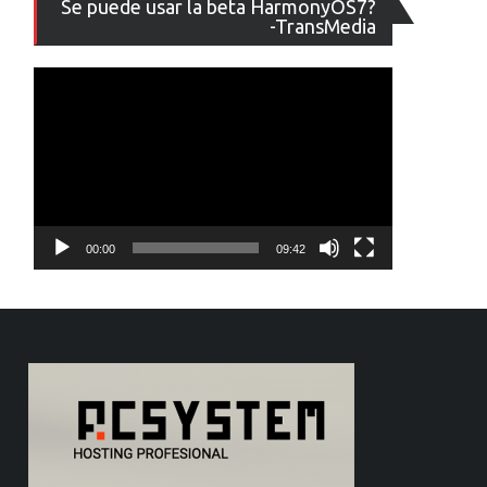
Se puede usar la beta HarmonyOS7?
de
-TransMedia
vídeo
00:00
09:42