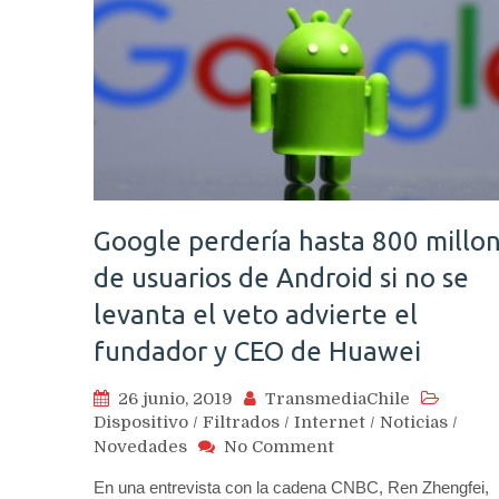
Google perdería hasta 800 millo
de usuarios de Android si no se
levanta el veto advierte el
fundador y CEO de Huawei
26 junio, 2019
TransmediaChile
Dispositivo
/
Filtrados
/
Internet
/
Noticias
/
on
Novedades
No Comment
Google
En una entrevista con la cadena CNBC, Ren Zhengfei,
perdería