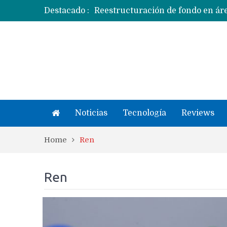
Destacado :
Apple dice que más ex empleados 
Noticias
Tecnología
Reviews
Home
Ren
Ren