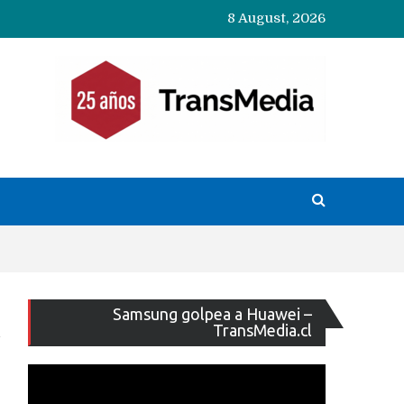
8 August, 2026
Reproducto
Samsung golpea a Huawei –
de
TransMedia.cl
vídeo