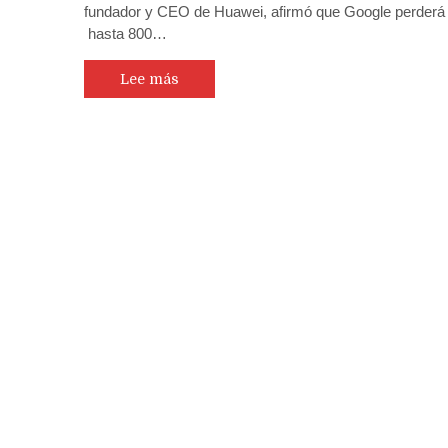
fundador y CEO de Huawei, afirmó que Google perderá
hasta
hasta 800…
800
millones
de
Lee más
usuarios
de
Android
si
no
se
levanta
el
veto
advierte
el
fundador
y
CEO
de
Huawei