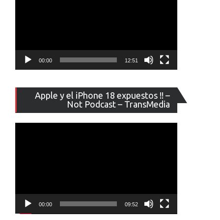
00:00
12:51
Reproducto
Apple y el iPhone 18 expuestos !! –
de
Not Podcast – TransMedia
vídeo
00:00
09:52