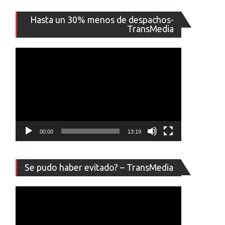
Reproducto
Hasta un 30% menos de despachos-
de
TransMedia
vídeo
00:00
13:19
Reproducto
Se pudo haber evitado? – TransMedia
de
vídeo