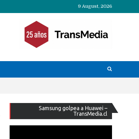
9 August, 2026
Reproducto
Samsung golpea a Huawei –
de
TransMedia.cl
vídeo