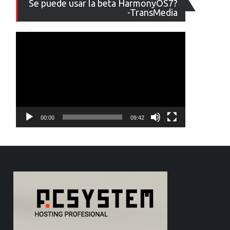
Se puede usar la beta HarmonyOS7?
de
-TransMedia
vídeo
00:00
09:42