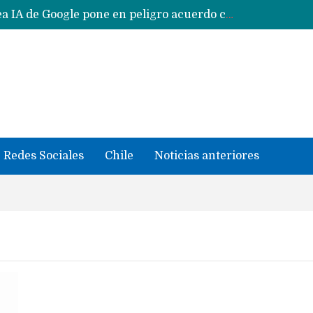
Reestructuración de fondo en área IA de Google pone en peligro acuerdo con Apple y salvataje de Siri
CXMT le dice NO a la venta de sus memorias a Apple y dará prioridad a Huawei y Xiaomi
Sailfish OS la «joya» de sistema operativo que Europa planea financiar para competir contra Android, iOS y HarmonyOS
se llevaron datos confidenciales a OpenAI
Solo China o Global: Cuáles Huawei MateBook, MatePad y Nova llegarán a Europa y LATAM?
Data Centers de Huawei en Chile, México, Brasil,Perú y Argentina podrían verse afectados por arremetida de EE.UU
Fabricantes suben precios de teléfonos y ganan más dinero en un mercado donde Xiaomi alerta por no mejorar ventas
Redes Sociales
Chile
Noticias anteriores