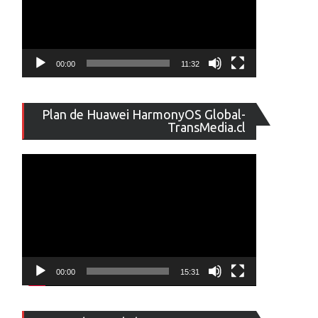
00:00
11:32
Reproducto
Plan de Huawei HarmonyOS Global-
de
TransMedia.cl
vídeo
00:00
15:31
Reproducto