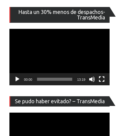
Reproducto
Hasta un 30% menos de despachos-
de
TransMedia
vídeo
00:00
13:19
Reproducto
Se pudo haber evitado? – TransMedia
de
vídeo