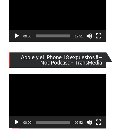
00:00
12:51
Reproducto
Apple y el iPhone 18 expuestos !! –
de
Not Podcast – TransMedia
vídeo
00:00
09:52