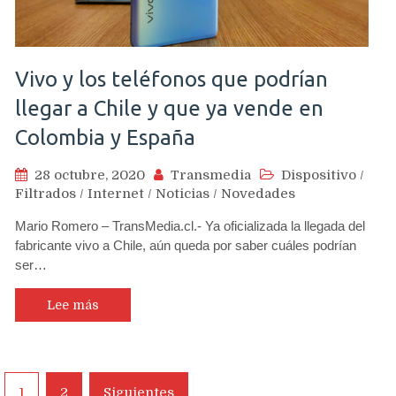
Vivo y los teléfonos que podrían
llegar a Chile y que ya vende en
Colombia y España
28 octubre, 2020
Transmedia
Dispositivo
/
Filtrados
/
Internet
/
Noticias
/
Novedades
Mario Romero – TransMedia.cl.- Ya oficializada la llegada del
fabricante vivo a Chile, aún queda por saber cuáles podrían
ser…
Lee más
Navegación
1
2
Siguientes