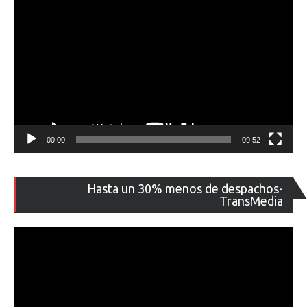
00:00
09:52
Re
Hasta un 30% menos de despachos-
de
TransMedia
ví