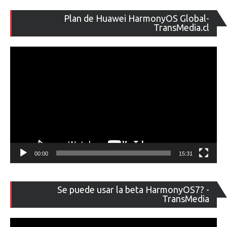
Re
Plan de Huawei HarmonyOS Global-
de
TransMedia.cl
ví
00:00
15:31
Re
Se puede usar la beta HarmonyOS7? -
de
TransMedia
ví