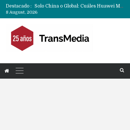
Destacado :
Data Centers de Huawei en Chile, México, Brasil,Perú y Argentina podrían verse afectados por arremetida de EE.UU
8 August, 2026
Fabricantes suben precios de teléfonos y ganan más dinero en un mercado donde Xiaomi alerta por no mejorar ventas