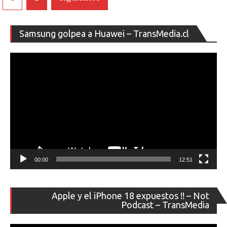
de
entradas
Re
Samsung golpea a Huawei – TransMedia.cl
de
ví
00:00
12:51
Re
Apple y el iPhone 18 expuestos !! – Not
de
Podcast – TransMedia
ví