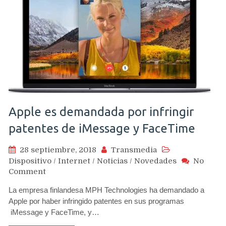
iPhone
8
en
Alemania
Apple es demandada por infringir
patentes de iMessage y FaceTime
28 septiembre, 2018
Transmedia
Dispositivo
/
Internet
/
Noticias
/
Novedades
No
on
Comment
Apple
La empresa finlandesa MPH Technologies ha demandado a
es
Apple por haber infringido patentes en sus programas
demandada
iMessage y FaceTime, y…
por
infringir