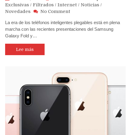
Exclusivas
/
Filtrados
/
Internet
/
Noticias
/
on
Novedades
No Comment
Apple
La era de los teléfonos inteligentes plegables está en plena
apostaría
marcha con las recientes presentaciones del Samsung
por
Galaxy Fold y…
un
iPhone
plegable
Lee más
con
nueva
tecnología
para
evitar
daños
al
doblarlos