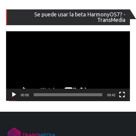
Re
Se puede usar la beta HarmonyOS7? -
de
TransMedia
ví
00:00
09:42