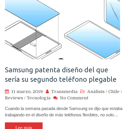
Samsung patenta diseño del que
sería su segundo teléfono plegable
11 marzo, 2019
Transmedia
Análisis
/
Chile
/
on
Reviews
/
Tecnología
No Comment
Samsung
Cuando la semana pasada desde Samsung se dijo que estaba
patenta
trabajando en el diseño de más teléfonos flexibles, no solo…
diseño
del
que
Lee más