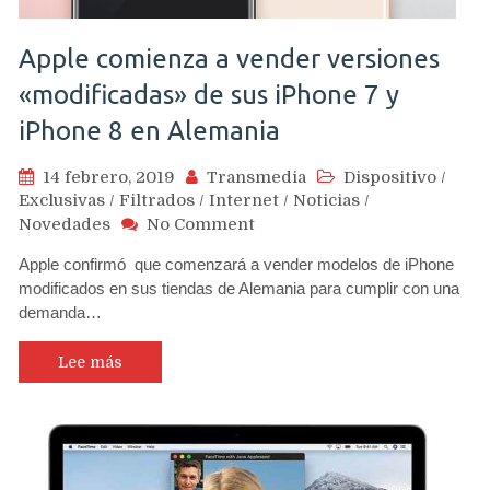
Apple comienza a vender versiones
«modificadas» de sus iPhone 7 y
iPhone 8 en Alemania
14 febrero, 2019
Transmedia
Dispositivo
/
Exclusivas
/
Filtrados
/
Internet
/
Noticias
/
on
Novedades
No Comment
Apple
Apple confirmó que comenzará a vender modelos de iPhone
comienza
modificados en sus tiendas de Alemania para cumplir con una
a
demanda…
vender
versiones
«modificadas»
Lee más
de
sus
iPhone
7
y