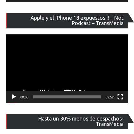
Re
Apple y el iPhone 18 expuestos !! – Not
de
Podcast – TransMedia
ví
00:00
09:52
Re
Hasta un 30% menos de despachos-
de
TransMedia
ví