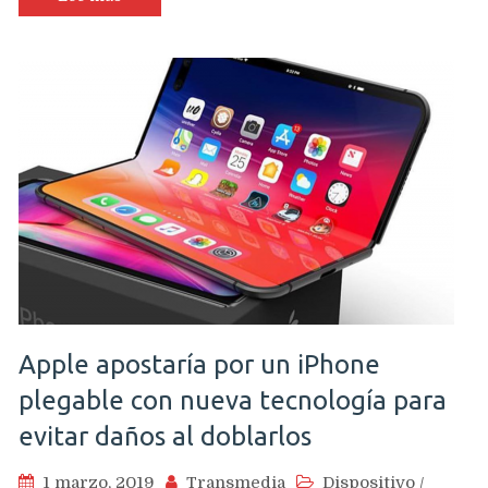
sería
su
segundo
teléfono
plegable
Apple apostaría por un iPhone
plegable con nueva tecnología para
evitar daños al doblarlos
1 marzo, 2019
Transmedia
Dispositivo
/