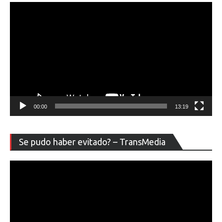
00:00
13:19
Re
Se pudo haber evitado? – TransMedia
de
ví