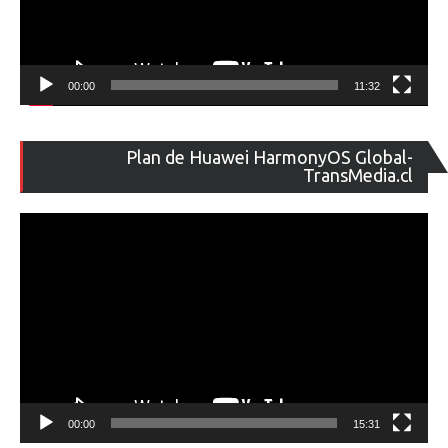
00:00
11:32
Re
Plan de Huawei HarmonyOS Global-
de
TransMedia.cl
ví
00:00
15:31