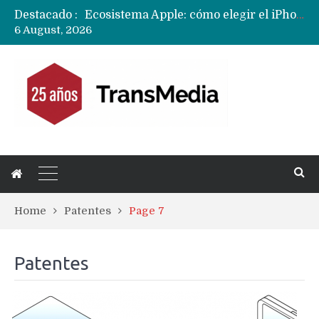
Destacado :
Ecosistema Apple: cómo elegir el iPhone según tu uso
6 August, 2026
Nuevas filtraciones del Mate 90 Pro Max apuntan a potenciar las cámaras y pantalla OLED doble capa
Apple dice que más ex empleados se llevaron datos confidenciales a OpenAI
Home
Patentes
Page 7
Patentes