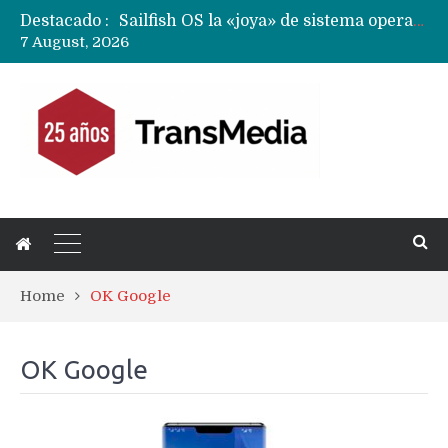
Destacado :
Sailfish OS la «joya» de sistema operativo que Europa planea financiar para competir contra Android, iOS y HarmonyOS
7 August, 2026
Apple dice que más ex empleados se llevaron datos confidenciales a OpenAI
Solo China o Global: Cuáles Huawei MateBook, MatePad y Nova llegarán a Europa y LATAM?
Data Centers de Huawei en Chile, México, Brasil,Perú y Argentina podrían verse afectados por arremetida de EE.UU
Fabricantes suben precios de teléfonos y ganan más dinero en un mercado donde Xiaomi alerta por no mejorar ventas
Home
OK Google
OK Google