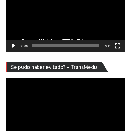
00:00
13:19
Re
Se pudo haber evitado? – TransMedia
de
ví