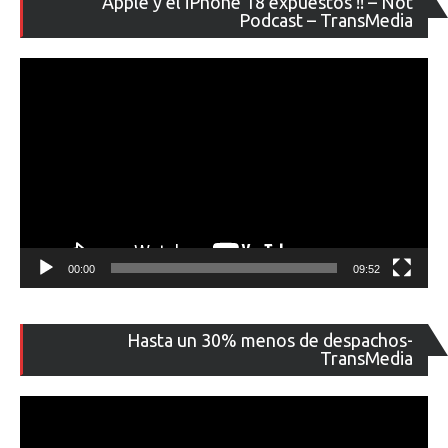
Apple y el iPhone 18 expuestos !! – Not
de
Podcast – TransMedia
ví
00:00
09:52
Re
Hasta un 30% menos de despachos-
de
TransMedia
ví