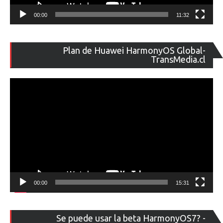
00:00
11:32
Re
Plan de Huawei HarmonyOS Global-
de
TransMedia.cl
ví
00:00
15:31
Re
Se puede usar la beta HarmonyOS7? -