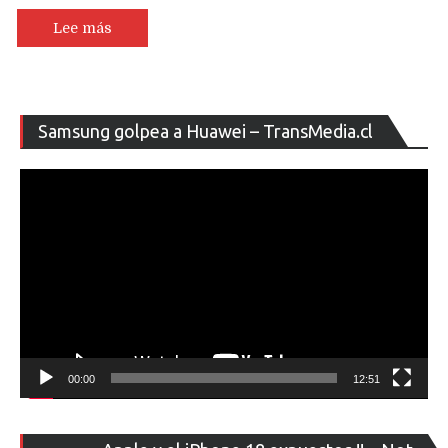
Lee más
Re
Samsung golpea a Huawei – TransMedia.cl
de
ví
00:00
12:51
Re