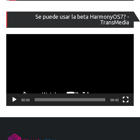
Re
Se puede usar la beta HarmonyOS7? -
de
TransMedia
ví
00:00
09:42