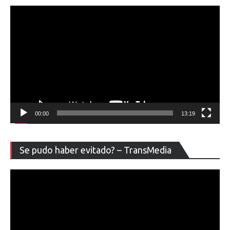
00:00
13:19
Re
Se pudo haber evitado? – TransMedia
de
ví