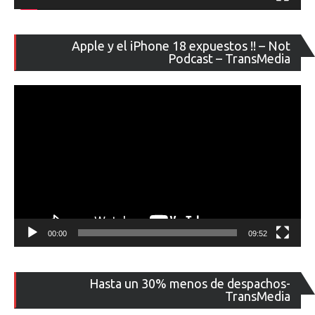
Re
Apple y el iPhone 18 expuestos !! – Not
de
Podcast – TransMedia
ví
00:00
09:52
Re
Hasta un 30% menos de despachos-
de
TransMedia
ví