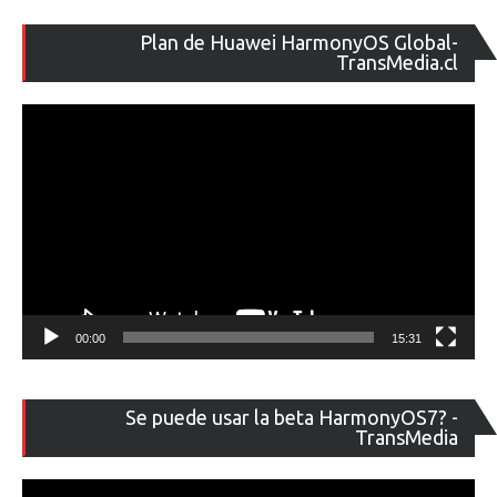
Re
Plan de Huawei HarmonyOS Global-
de
TransMedia.cl
ví
00:00
15:31
Re
Se puede usar la beta HarmonyOS7? -
de
TransMedia
ví