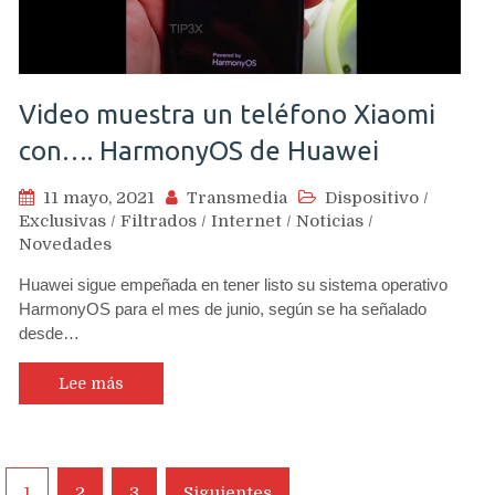
Video muestra un teléfono Xiaomi
con…. HarmonyOS de Huawei
11 mayo, 2021
Transmedia
Dispositivo
/
Exclusivas
/
Filtrados
/
Internet
/
Noticias
/
Novedades
Huawei sigue empeñada en tener listo su sistema operativo
HarmonyOS para el mes de junio, según se ha señalado
desde…
Lee más
Navegación
1
2
3
Siguientes