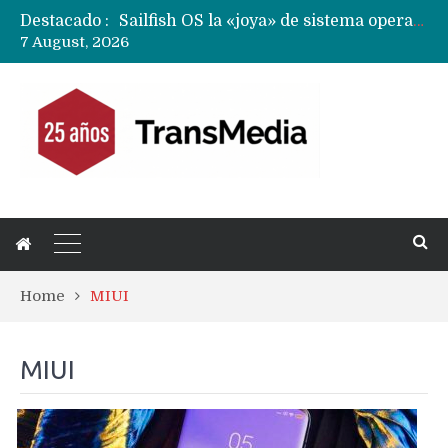
Destacado :
Sailfish OS la «joya» de sistema operativo que Europa planea financiar para competir contra Android, iOS y HarmonyOS
7 August, 2026
Apple dice que más ex empleados se llevaron datos confidenciales a OpenAI
Solo China o Global: Cuáles Huawei MateBook, MatePad y Nova llegarán a Europa y LATAM?
Data Centers de Huawei en Chile, México, Brasil,Perú y Argentina podrían verse afectados por arremetida de EE.UU
Fabricantes suben precios de teléfonos y ganan más dinero en un mercado donde Xiaomi alerta por no mejorar ventas
Home
MIUI
MIUI