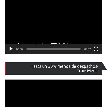
00:00
09:52
Re
Hasta un 30% menos de despachos-
de
TransMedia
ví