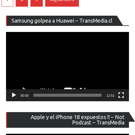
de
entradas
Re
Samsung golpea a Huawei – TransMedia.cl
de
ví
00:00
12:51
Re
Apple y el iPhone 18 expuestos !! – Not
de
Podcast – TransMedia
ví