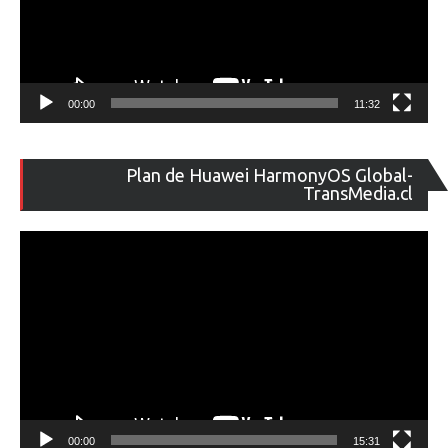
00:00
11:32
Re
Plan de Huawei HarmonyOS Global-
de
TransMedia.cl
ví
00:00
15:31