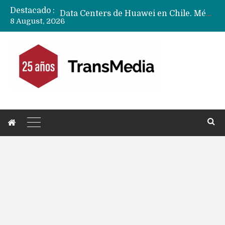
Destacado :
Data Centers de Huawei en Chile, México, Brasil,Perú y Argentina podrían verse afectados por arremetida de EE.UU
8 August, 2026
Fabricantes suben precios de teléfonos y ganan más dinero en un mercado donde Xiaomi alerta por no mejorar ventas