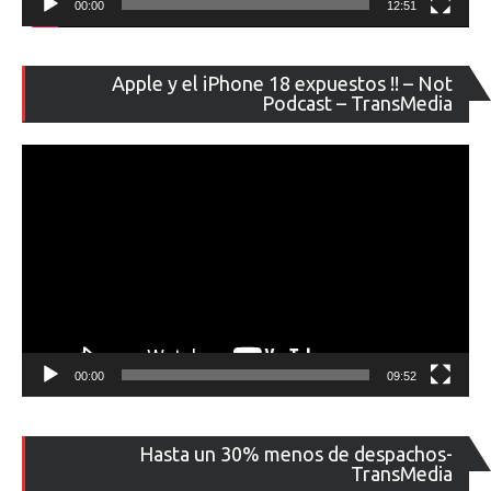
00:00
12:51
Re
Apple y el iPhone 18 expuestos !! – Not
de
Podcast – TransMedia
ví
00:00
09:52
Re
Hasta un 30% menos de despachos-
de
TransMedia