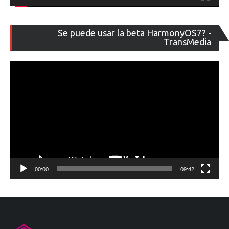
Re
Se puede usar la beta HarmonyOS7? -
de
TransMedia
ví
00:00
09:42