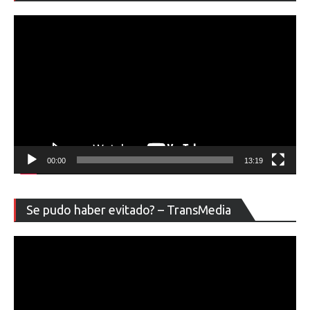
ví
00:00
13:19
Re
Se pudo haber evitado? – TransMedia
de
ví