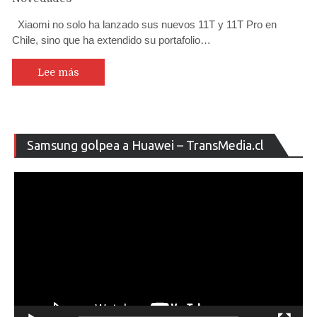
Xiaomi no solo ha lanzado sus nuevos 11T y 11T Pro en
Chile, sino que ha extendido su portafolio…
Lee más
Re
Samsung golpea a Huawei – TransMedia.cl
de
ví