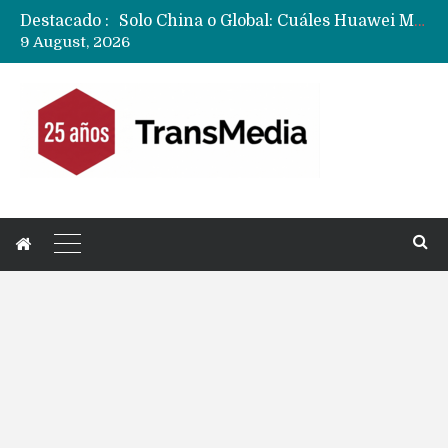
Destacado :
Solo China o Global: Cuáles Huawei MateBook, MatePad y Nova llegarán a Europa y LATAM?
9 August, 2026
Data Centers de Huawei en Chile, México, Brasil,Perú y Argentina podrían verse afectados por arremetida de EE.UU
Fabricantes suben precios de teléfonos y ganan más dinero en un mercado donde Xiaomi alerta por no mejorar ventas