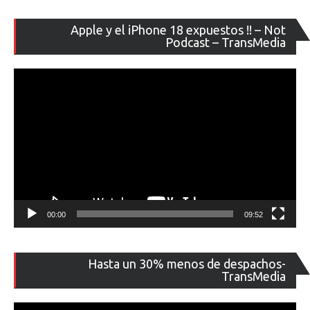
Re
Apple y el iPhone 18 expuestos !! – Not
de
Podcast – TransMedia
ví
00:00
09:52
Re
Hasta un 30% menos de despachos-
de
TransMedia
ví