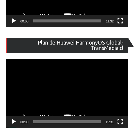
00:00
11:32
Re
Plan de Huawei HarmonyOS Global-
de
TransMedia.cl
ví
00:00
15:31