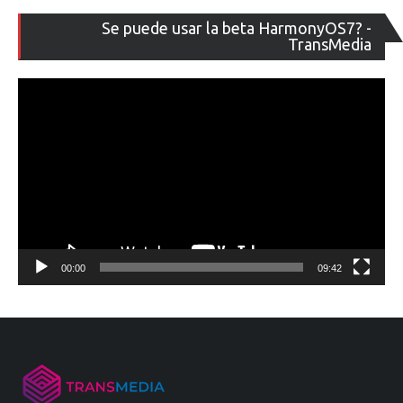
Re
Se puede usar la beta HarmonyOS7? -
de
TransMedia
ví
00:00
09:42