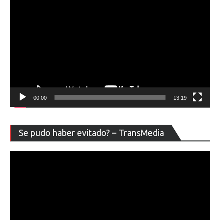
00:00
13:19
Re
Se pudo haber evitado? – TransMedia
de
ví