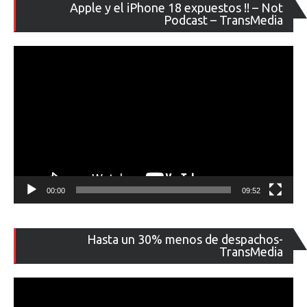
Re
Apple y el iPhone 18 expuestos !! – Not
de
Podcast – TransMedia
ví
00:00
09:52
Re
Hasta un 30% menos de despachos-
de
TransMedia
ví