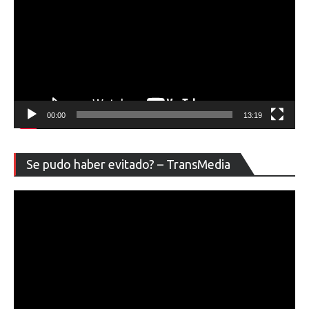
00:00
13:19
Re
Se pudo haber evitado? – TransMedia
de
ví