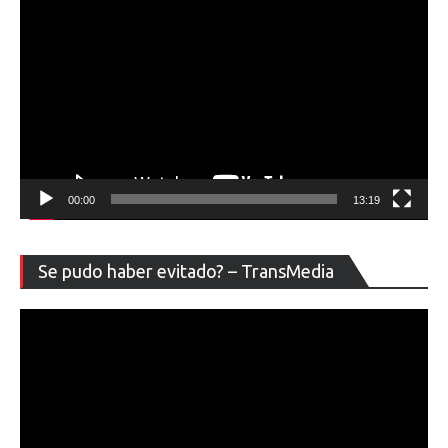
00:00
13:19
Re
Se pudo haber evitado? – TransMedia
de
ví