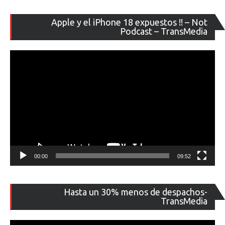
Re
Apple y el iPhone 18 expuestos !! – Not
de
Podcast – TransMedia
ví
00:00
09:52
Re
Hasta un 30% menos de despachos-
de
TransMedia
ví