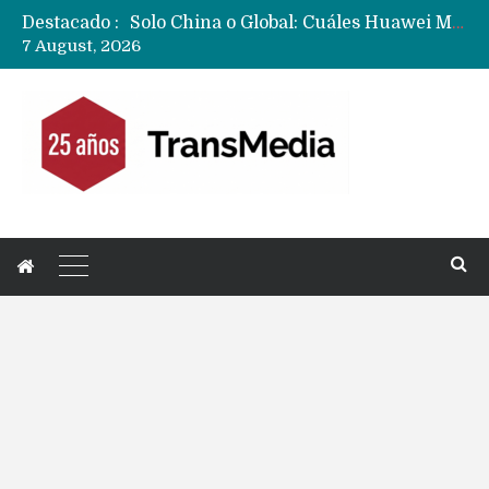
Destacado :
Solo China o Global: Cuáles Huawei MateBook, MatePad y Nova llegarán a Europa y LATAM?
7 August, 2026
Data Centers de Huawei en Chile, México, Brasil,Perú y Argentina podrían verse afectados por arremetida de EE.UU
Fabricantes suben precios de teléfonos y ganan más dinero en un mercado donde Xiaomi alerta por no mejorar ventas