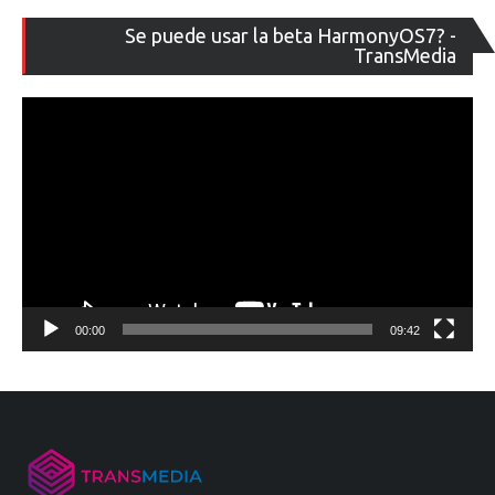
Re
Se puede usar la beta HarmonyOS7? -
de
TransMedia
ví
00:00
09:42