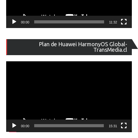
00:00
11:32
Re
Plan de Huawei HarmonyOS Global-
de
TransMedia.cl
ví
00:00
15:31