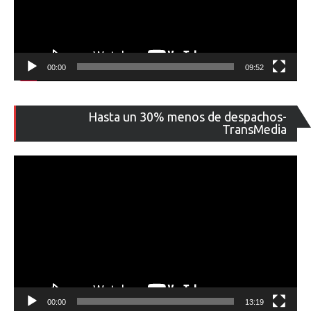
00:00
09:52
Re
Hasta un 30% menos de despachos-
de
TransMedia
ví
00:00
13:19