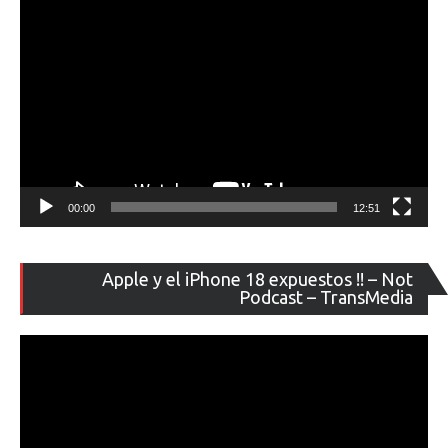
Leica
00:00
12:51
Re
Apple y el iPhone 18 expuestos !! – Not
de
Podcast – TransMedia
ví