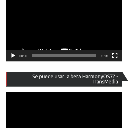
00:00
15:31
Re
Se puede usar la beta HarmonyOS7? -
de
TransMedia
ví