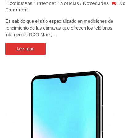
/
Exclusivas
/
Internet
/
Noticias
/
Novedades
No
on
Comment
Huawei
Es sabido que el sitio especializado en mediciones de
P30
rendimiento de las cámaras que ofrecen los teléfonos
Pro,
inteligentes DXO Mark,…
Mate
20
Pro,
Lee más
Samsung
S10+,
OnePlus
7
Pro
y
Xiaomi
MI9
las
mejores
cámaras
de
teléfonos