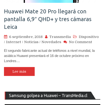
según
DXOMark
Huawei Mate 20 Pro llegará con
(hasta
ahora)
pantalla 6,9″ QHD+ y tres cámaras
Leica
6 septiembre, 2018
Transmedia
Dispositivo
on
/
Internet
/
Noticias
/
Novedades
No Comment
Huawei
El segundo fabricante actual de teléfonos a nivel mundial, la
Mate
asiática Huawei presentará el 16 de octubre próximo en
20
Londres…
Pro
llegará
con
Lee más
pantall
6,9″
QHD+
y
Re
Samsung golpea a Huawei – TransMedia.cl
tres
de
cámara
ví