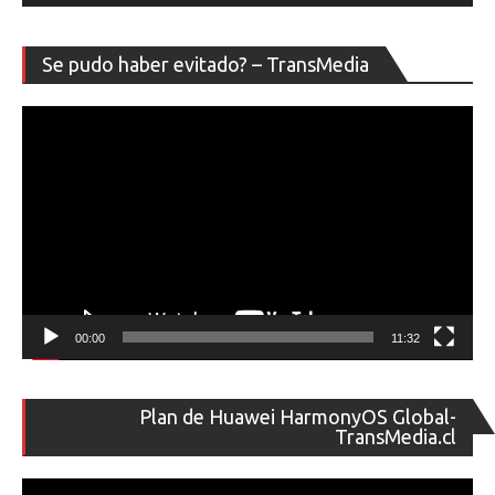
Re
Se pudo haber evitado? – TransMedia
de
ví
00:00
11:32
Re
Plan de Huawei HarmonyOS Global-
de
TransMedia.cl
ví