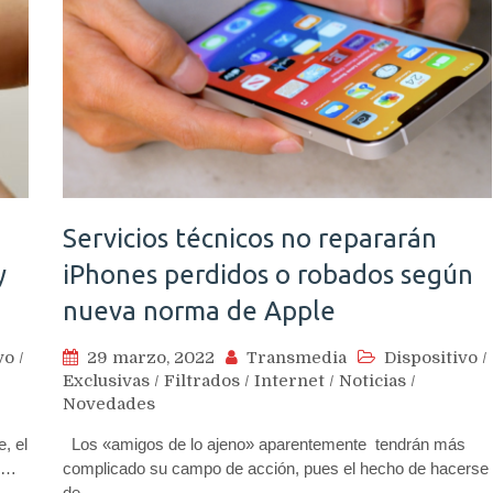
Servicios técnicos no repararán
y
iPhones perdidos o robados según
nueva norma de Apple
vo
/
29 marzo, 2022
Transmedia
Dispositivo
/
Exclusivas
/
Filtrados
/
Internet
/
Noticias
/
Novedades
, el
Los «amigos de lo ajeno» aparentemente tendrán más
ed…
complicado su campo de acción, pues el hecho de hacerse
de…