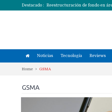
Destacado :
Apple dice que más ex empleados 
Noticias
Tecnología
Reviews
Home
GSMA
GSMA