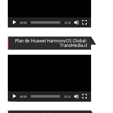
00:00
11:32
Reproducto
Plan de Huawei HarmonyOS Global-
de
TransMedia.cl
vídeo
00:00
15:31
Reproducto