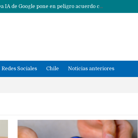
Reestructuración de fondo en área IA de Google pone en peligro acuerdo con Apple y salvataje de Siri
CXMT le dice NO a la venta de sus memorias a Apple y dará prioridad a Huawei y Xiaomi
Sailfish OS la «joya» de sistema operativo que Europa planea financiar para competir contra Android, iOS y HarmonyOS
se llevaron datos confidenciales a OpenAI
Solo China o Global: Cuáles Huawei MateBook, MatePad y Nova llegarán a Europa y LATAM?
Data Centers de Huawei en Chile, México, Brasil,Perú y Argentina podrían verse afectados por arremetida de EE.UU
Fabricantes suben precios de teléfonos y ganan más dinero en un mercado donde Xiaomi alerta por no mejorar ventas
Redes Sociales
Chile
Noticias anteriores