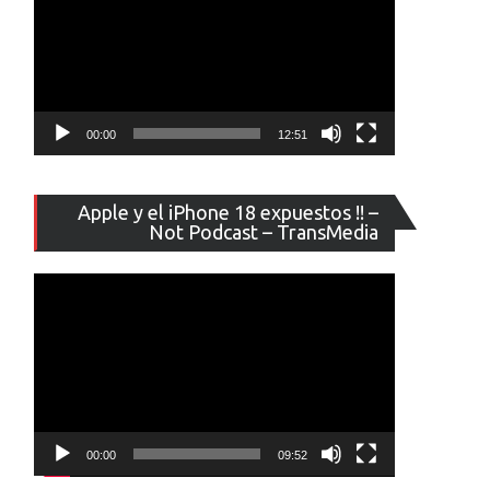
00:00
12:51
Reproducto
Apple y el iPhone 18 expuestos !! –
de
Not Podcast – TransMedia
vídeo
00:00
09:52