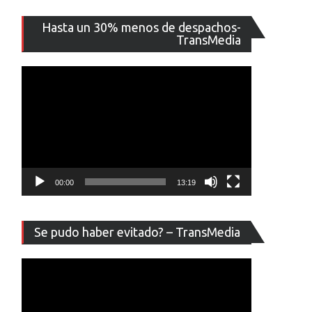
Reproducto
Hasta un 30% menos de despachos-
de
TransMedia
vídeo
00:00
13:19
Reproducto
Se pudo haber evitado? – TransMedia
de
vídeo