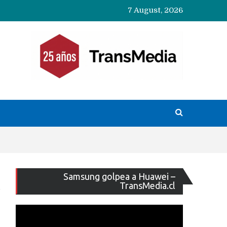
7 August, 2026
Reproducto
Samsung golpea a Huawei –
de
TransMedia.cl
vídeo