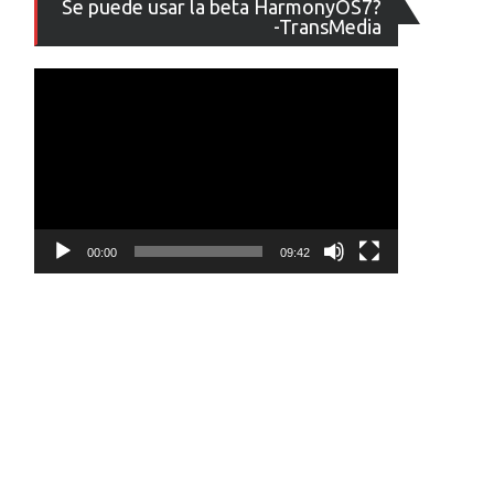
Se puede usar la beta HarmonyOS7?
de
-TransMedia
vídeo
00:00
09:42