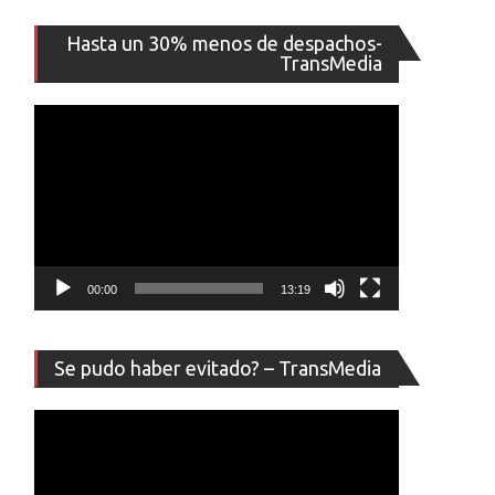
Reproducto
Hasta un 30% menos de despachos-
de
TransMedia
vídeo
00:00
13:19
Reproducto
Se pudo haber evitado? – TransMedia
de
vídeo