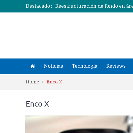
Destacado :
Apple dice que más ex empleados 
Noticias
Tecnología
Reviews
Home
Enco X
Enco X