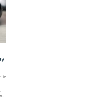
ay
hile
s
ues…