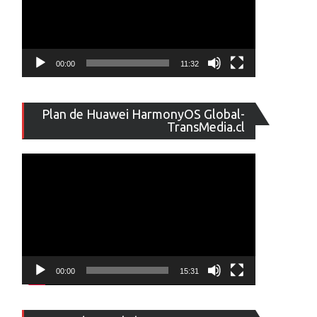
00:00
11:32
Reproducto
Plan de Huawei HarmonyOS Global-
de
TransMedia.cl
vídeo
00:00
15:31
Reproducto