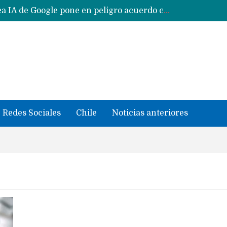
Reestructuración de fondo en área IA de Google pone en peligro acuerdo con Apple y salvataje de Siri
CXMT le dice NO a la venta de sus memorias a Apple y dará prioridad a Huawei y Xiaomi
Sailfish OS la «joya» de sistema operativo que Europa planea financiar para competir contra Android, iOS y HarmonyOS
se llevaron datos confidenciales a OpenAI
Solo China o Global: Cuáles Huawei MateBook, MatePad y Nova llegarán a Europa y LATAM?
Data Centers de Huawei en Chile, México, Brasil,Perú y Argentina podrían verse afectados por arremetida de EE.UU
Fabricantes suben precios de teléfonos y ganan más dinero en un mercado donde Xiaomi alerta por no mejorar ventas
Redes Sociales
Chile
Noticias anteriores