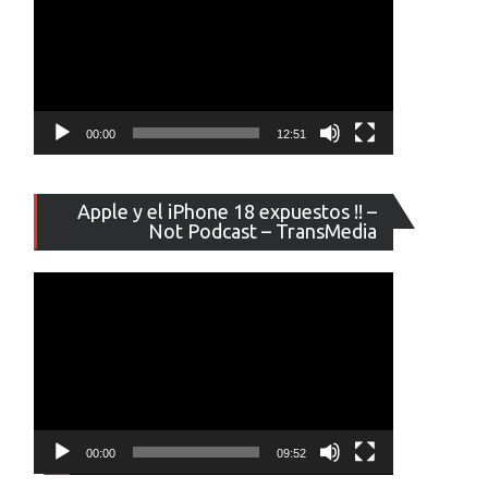
00:00
12:51
Reproducto
Apple y el iPhone 18 expuestos !! –
de
Not Podcast – TransMedia
vídeo
00:00
09:52