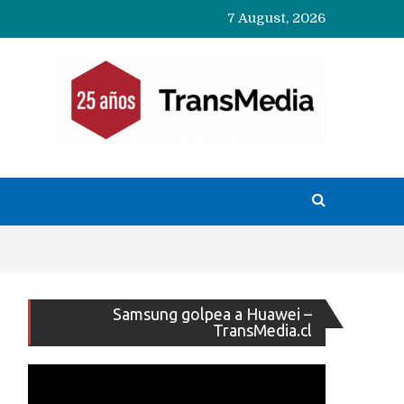
7 August, 2026
Reproducto
Samsung golpea a Huawei –
de
TransMedia.cl
vídeo