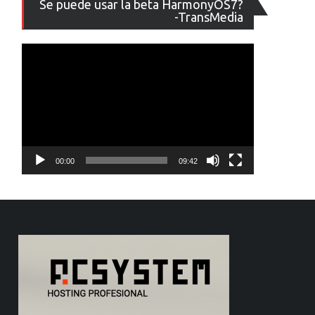
Se puede usar la beta HarmonyOS7?
de
-TransMedia
vídeo
00:00
09:42