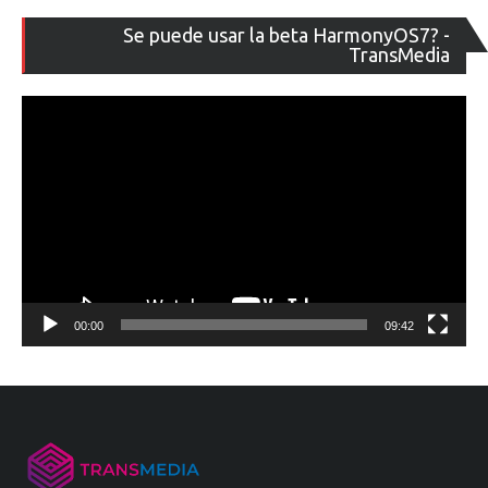
Re
Se puede usar la beta HarmonyOS7? -
de
TransMedia
ví
00:00
09:42