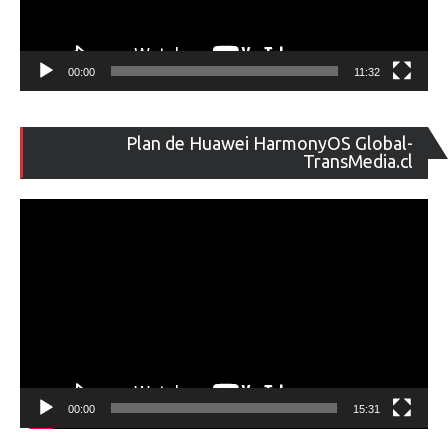
00:00
11:32
Re
Plan de Huawei HarmonyOS Global-
de
TransMedia.cl
ví
00:00
15:31