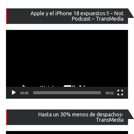
Re
Apple y el iPhone 18 expuestos !! – Not
de
Podcast – TransMedia
ví
00:00
09:52
Re
Hasta un 30% menos de despachos-
de
TransMedia
ví