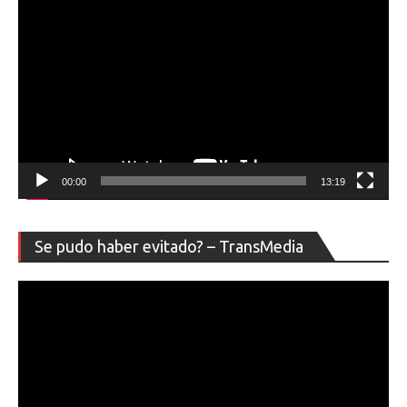
00:00
13:19
Re
Se pudo haber evitado? – TransMedia
de
ví