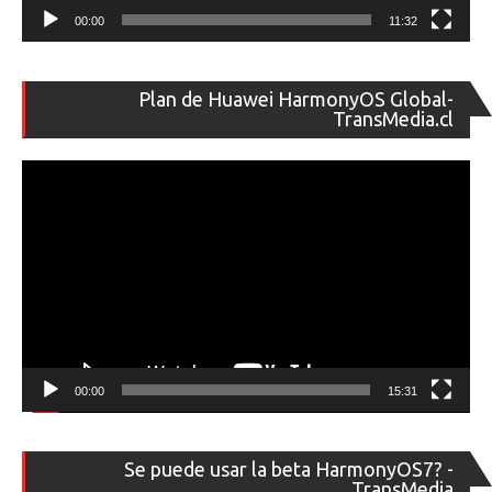
00:00
11:32
Re
Plan de Huawei HarmonyOS Global-
de
TransMedia.cl
ví
00:00
15:31
Re
Se puede usar la beta HarmonyOS7? -
de
TransMedia