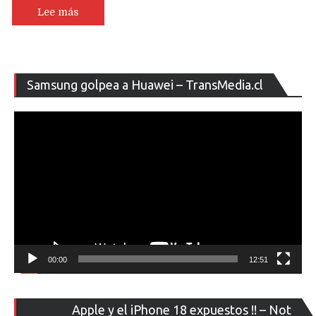
tentativo
Lee más
de
los
iPhone
11
Re
Samsung golpea a Huawei – TransMedia.cl
de
ví
00:00
12:51
Re
Apple y el iPhone 18 expuestos !! – Not