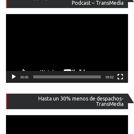
de
Podcast – TransMedia
ví
00:00
09:52
Re
Hasta un 30% menos de despachos-
de
TransMedia
ví