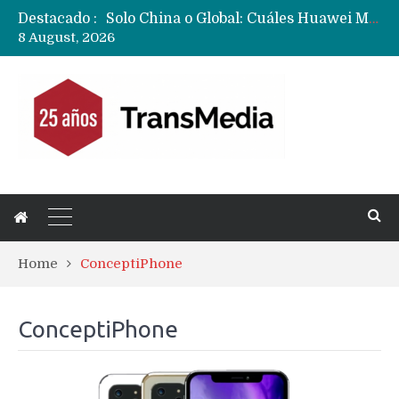
Destacado :
Solo China o Global: Cuáles Huawei MateBook, MatePad y Nova llegarán a Europa y LATAM?
8 August, 2026
Data Centers de Huawei en Chile, México, Brasil,Perú y Argentina podrían verse afectados por arremetida de EE.UU
Fabricantes suben precios de teléfonos y ganan más dinero en un mercado donde Xiaomi alerta por no mejorar ventas
Home
ConceptiPhone
ConceptiPhone