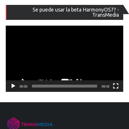
Re
Se puede usar la beta HarmonyOS7? -
de
TransMedia
ví
00:00
09:42