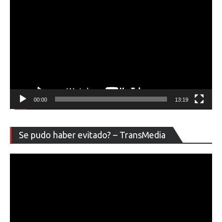
00:00
13:19
Re
Se pudo haber evitado? – TransMedia
de
ví