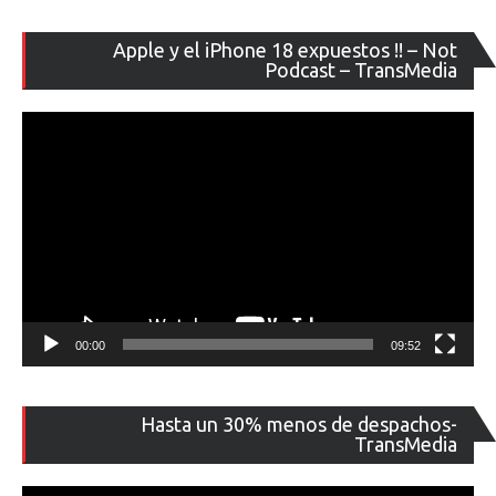
Re
Apple y el iPhone 18 expuestos !! – Not
de
Podcast – TransMedia
ví
00:00
09:52
Re
Hasta un 30% menos de despachos-
de
TransMedia
ví