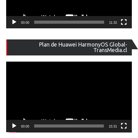
00:00
11:32
Re
Plan de Huawei HarmonyOS Global-
de
TransMedia.cl
ví
00:00
15:31