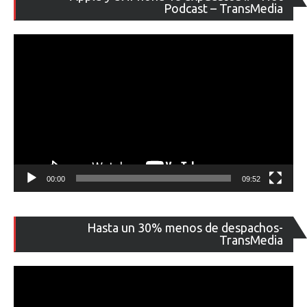
de
Podcast – TransMedia
ví
00:00
09:52
Re
Hasta un 30% menos de despachos-
de
TransMedia
ví