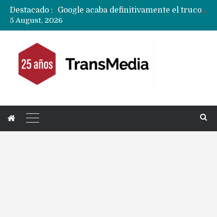
Destacado :
Google acaba definitivamente el truco para pagar con NFC en celulares Xiaomi, Oppo, Vivo y Huawei con ROM china
5 August, 2026
Las razones desconocidas del bloqueo y eliminación temporal de la app Telegram de los iPhones
Data Centeres de Huawei en Chile, México, Brasil,Perú y Argentina podrían verse afectados por arremetida de EE.UU