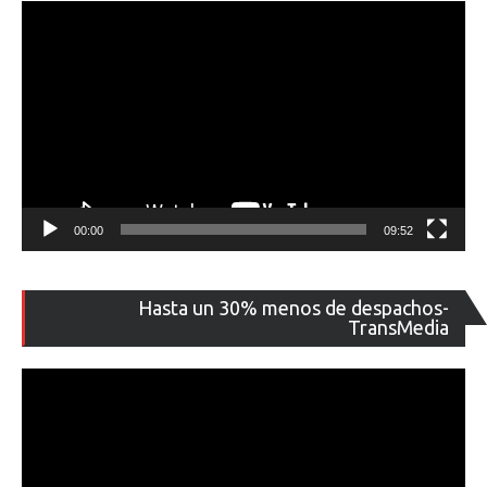
00:00
09:52
Re
Hasta un 30% menos de despachos-
de
TransMedia
ví