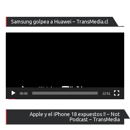
pymes
no
tienen
Re
Samsung golpea a Huawei – TransMedia.cl
los
de
recursos
ví
ni
personal
para
enfrentar
un
ataque
informático»
00:00
12:51
Re
Apple y el iPhone 18 expuestos !! – Not
de
Podcast – TransMedia
ví