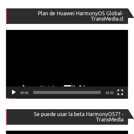
Re
Plan de Huawei HarmonyOS Global-
de
TransMedia.cl
ví
00:00
15:31
Re
Se puede usar la beta HarmonyOS7? -
de
TransMedia
ví