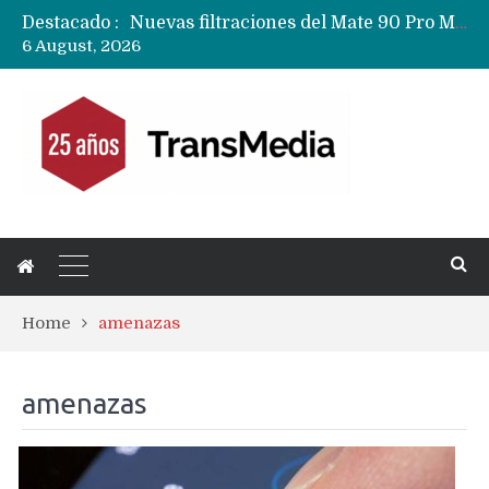
Destacado :
Nuevas filtraciones del Mate 90 Pro Max apuntan a potenciar las cámaras y pantalla OLED doble capa
6 August, 2026
Google acaba definitivamente el truco para pagar con NFC en celulares Xiaomi, Oppo, Vivo y Huawei con ROM china
Apple dice que más ex empleados se llevaron datos confidenciales a OpenAI
Home
amenazas
amenazas