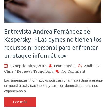
Entrevista Andrea Fernández de
Kaspersky : «Las pymes no tienen los
recursos ni personal para enfrentar
un ataque informático»
26 septiembre, 2018
Transmedia
Análisis
/
on
Chile
/
Review
/
Tecnología
No Comment
Entrevista
Las amenazas informáticas son casi una mala rutina presente
Andrea
en nuestra actividad laboral y también doméstica, pues nos
Fernández
exponemos a…
de
Kaspersky
:
Lee más
«Las