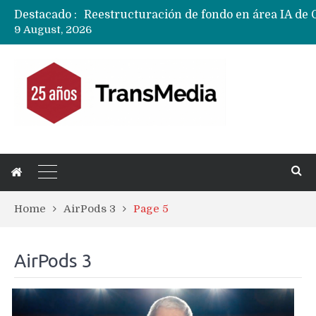
Destacado :
9 August, 2026
Home
AirPods 3
Page 5
AirPods 3