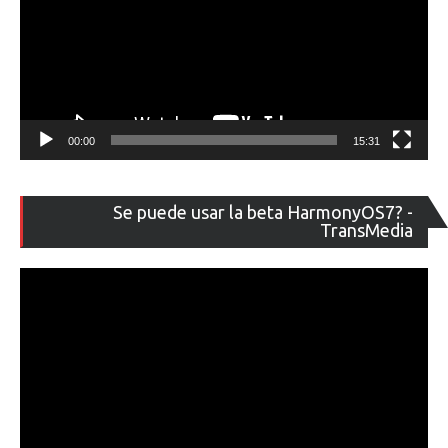
00:00
15:31
Re
Se puede usar la beta HarmonyOS7? -
de
TransMedia
ví