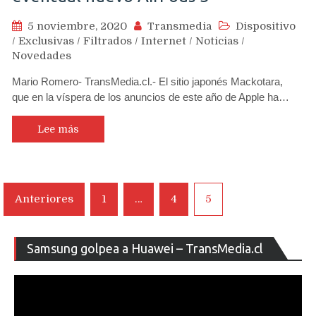
5 noviembre, 2020
Transmedia
Dispositivo
/
Exclusivas
/
Filtrados
/
Internet
/
Noticias
/
Novedades
Mario Romero- TransMedia.cl.- El sitio japonés Mackotara,
que en la víspera de los anuncios de este año de Apple ha…
Lee más
Navegación
Anteriores
1
…
4
5
de
entradas
Re
Samsung golpea a Huawei – TransMedia.cl
de
ví