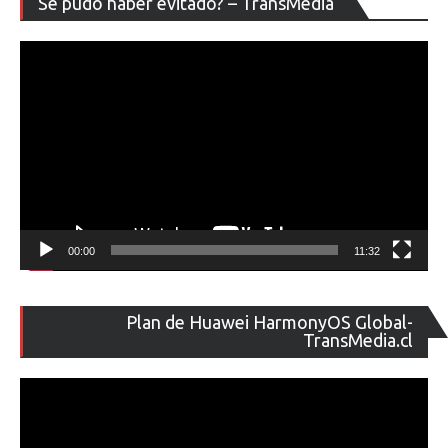
Se pudo haber evitado? – TransMedia
de
ví
00:00
11:32
Re
Plan de Huawei HarmonyOS Global-
de
TransMedia.cl
ví