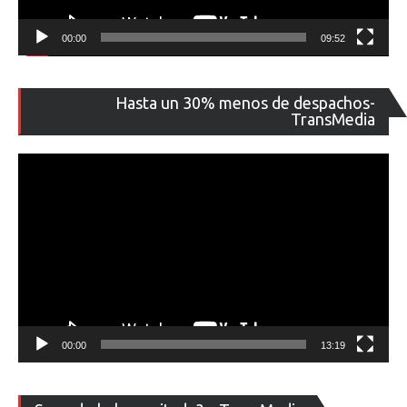
00:00
09:52
Re
Hasta un 30% menos de despachos-
de
TransMedia
ví
00:00
13:19
Re