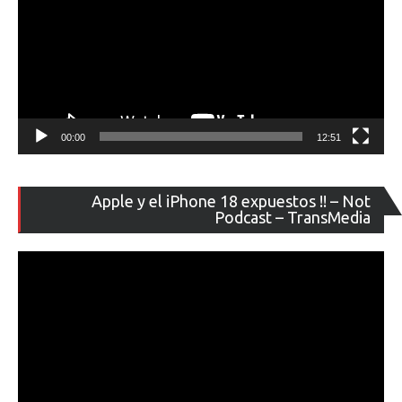
00:00
12:51
Re
Apple y el iPhone 18 expuestos !! – Not
de
Podcast – TransMedia
ví