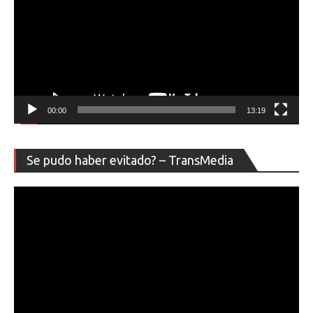
00:00
13:19
Re
Se pudo haber evitado? – TransMedia
de
ví