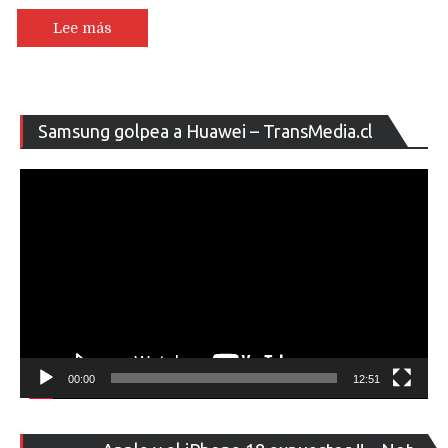
Lee más
Re
Samsung golpea a Huawei – TransMedia.cl
de
ví
00:00
12:51
Re