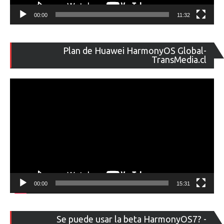
00:00
11:32
Re
Plan de Huawei HarmonyOS Global-
de
TransMedia.cl
ví
00:00
15:31
Re
Se puede usar la beta HarmonyOS7? -