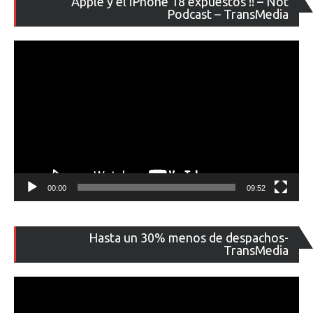
Apple y el iPhone 18 expuestos !! – Not
de
Podcast – TransMedia
ví
00:00
09:52
Re
Hasta un 30% menos de despachos-
de
TransMedia
ví