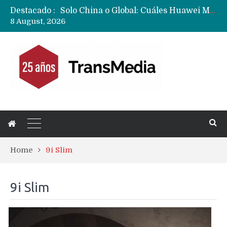
Destacado :
Solo China o Global: Cuáles Huawei MateBook, MatePad y Nova llegarán a Europa y LATAM?
8 August, 2026
Data Centers de Huawei en Chile, México, Brasil,Perú y Argentina podrían verse afectados por arremetida de EE.UU
Fabricantes suben precios de teléfonos y ganan más dinero en un mercado donde Xiaomi alerta por no mejorar ventas
Home
9i Slim
9i Slim