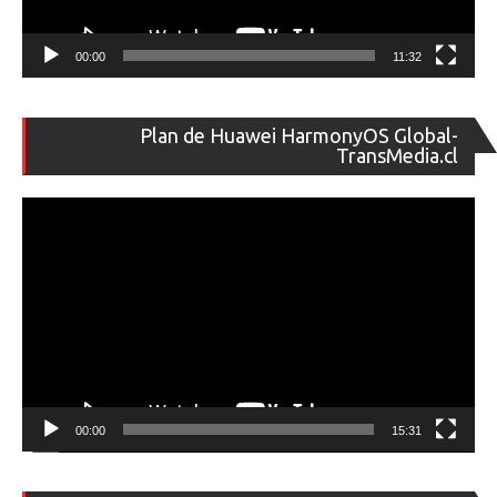
00:00
11:32
Re
Plan de Huawei HarmonyOS Global-
de
TransMedia.cl
ví
00:00
15:31