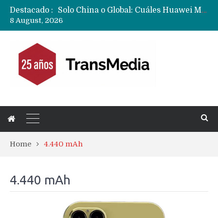
Destacado :
Solo China o Global: Cuáles Huawei MateBook, MatePad y Nova llegarán a Europa y LATAM?
8 August, 2026
Data Centers de Huawei en Chile, México, Brasil,Perú y Argentina podrían verse afectados por arremetida de EE.UU
Fabricantes suben precios de teléfonos y ganan más dinero en un mercado donde Xiaomi alerta por no mejorar ventas
Home
4.440 mAh
4.440 mAh