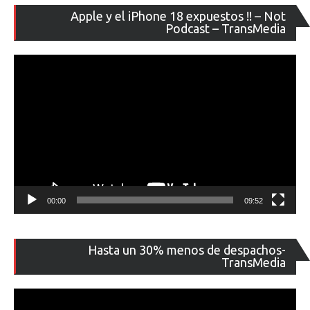
Re
Apple y el iPhone 18 expuestos !! – Not
de
Podcast – TransMedia
ví
00:00
09:52
Re
Hasta un 30% menos de despachos-
de
TransMedia
ví