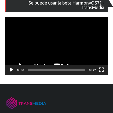
Re
Se puede usar la beta HarmonyOS7? -
de
TransMedia
ví
00:00
09:42