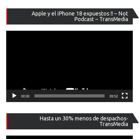
Re
Apple y el iPhone 18 expuestos !! – Not
de
Podcast – TransMedia
ví
00:00
09:52
Re
Hasta un 30% menos de despachos-
de
TransMedia
ví