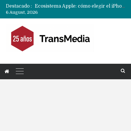
Destacado :
Ecosistema Apple: cómo elegir el iPhone según tu uso
6 August, 2026
Nuevas filtraciones del Mate 90 Pro Max apuntan a potenciar las cámaras y pantalla OLED doble capa
Apple dice que más ex empleados se llevaron datos confidenciales a OpenAI