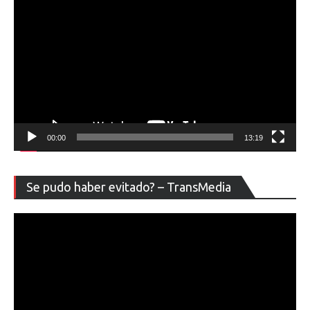
00:00
13:19
Re
Se pudo haber evitado? – TransMedia
de
ví