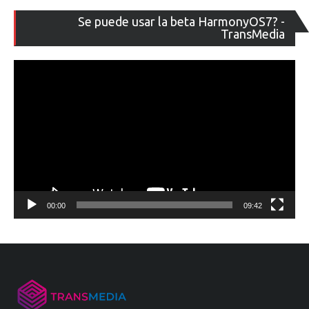
Re
Se puede usar la beta HarmonyOS7? -
de
TransMedia
ví
00:00
09:42