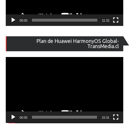
00:00
11:32
Re
Plan de Huawei HarmonyOS Global-
de
TransMedia.cl
ví
00:00
15:31