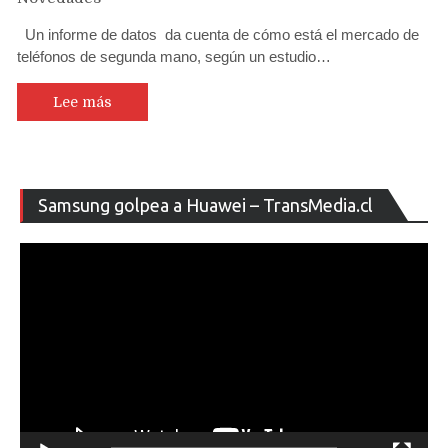
Un informe de datos da cuenta de cómo está el mercado de
teléfonos de segunda mano, según un estudio…
Lee más
Re
Samsung golpea a Huawei – TransMedia.cl
de
ví