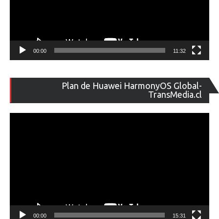
00:00
11:32
Re
Plan de Huawei HarmonyOS Global-
de
TransMedia.cl
ví
00:00
15:31