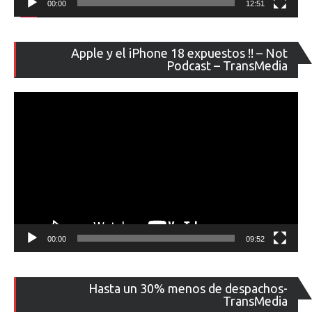
00:00
12:51
Re
Apple y el iPhone 18 expuestos !! – Not
de
Podcast – TransMedia
ví
00:00
09:52
Re
Hasta un 30% menos de despachos-
de
TransMedia