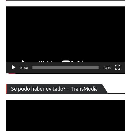
ví
00:00
13:19
Re
Se pudo haber evitado? – TransMedia
de
ví