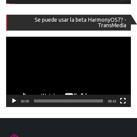
Re
Se puede usar la beta HarmonyOS7? -
de
TransMedia
ví
00:00
09:42