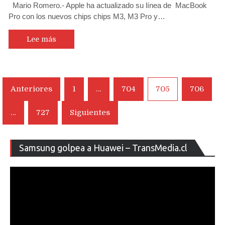
Mario Romero.- Apple ha actualizado su línea de MacBook
Pro con los nuevos chips chips M3, M3 Pro y…
Lee más
Navegación
Anteriores
1
…
704
705
706
de
…
727
Siguientes
entradas
Re
Samsung golpea a Huawei – TransMedia.cl
de
ví