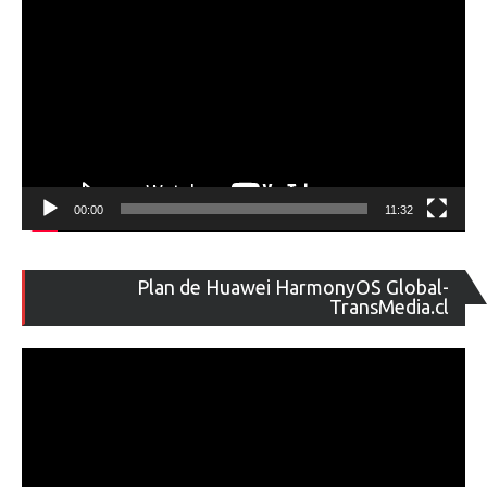
00:00
11:32
Re
Plan de Huawei HarmonyOS Global-
de
TransMedia.cl
ví