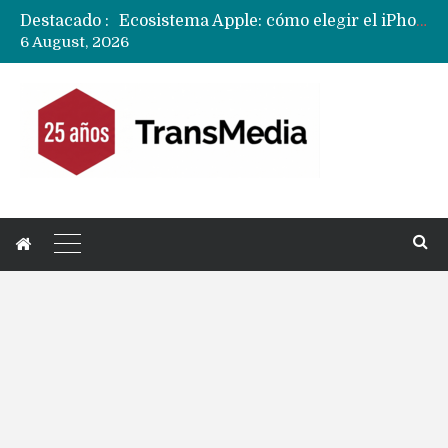
Ecosistema Apple: cómo elegir el iPhone según tu uso
Destacado :
Nuevas filtraciones del Mate 90 Pro Max apuntan a potenciar las cámaras y pantalla OLED doble capa
6 August, 2026
Apple dice que más ex empleados se llevaron datos confidenciales a OpenAI