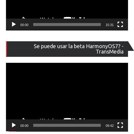
00:00
15:31
Re
Se puede usar la beta HarmonyOS7? -
de
TransMedia
ví
00:00
09:42