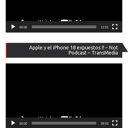
00:00
12:51
Re
Apple y el iPhone 18 expuestos !! – Not
de
Podcast – TransMedia
ví
00:00
09:52